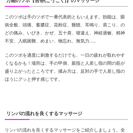
万能のツボ【合谷(ごうこく)】のマッサージ
このツボは手のツボで一番代表的ともいえます。効能は、眼
病全般、頭痛、蓄膿症、花粉症、難聴、耳鳴り、肩こり、の
どの痛み、いびき、かぜ、五十肩、寝違え、神経過敏、精神
不安、入眠困難、めまい、物忘れ、無気力…。
このツボを適度に刺激するだけでも、一日の疲れが取れやす
くなるかも！場所は、手の甲側、親指と人差し指の間の筋が
盛り上がったところです。揉み方は、反対の手で人差し指の
ほうにグッと押す感じです。
リンパの流れを良くするマッサージ
リンパの流れを良くするマッサージをご紹介しましょう。全