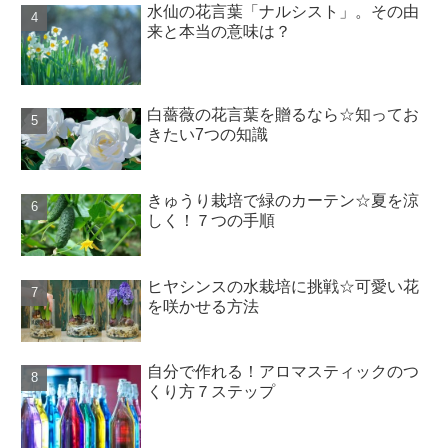
水仙の花言葉「ナルシスト」。その由
来と本当の意味は？
白薔薇の花言葉を贈るなら☆知ってお
きたい7つの知識
きゅうり栽培で緑のカーテン☆夏を涼
しく！７つの手順
ヒヤシンスの水栽培に挑戦☆可愛い花
を咲かせる方法
自分で作れる！アロマスティックのつ
くり方７ステップ