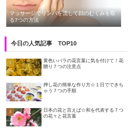
マッサージでリンパを流して顔のむくみを取
る7つの方法
今日の人気記事 TOP10
黄色いバラの花言葉に気を付けて！花
贈り７つの注意点
押し花の簡単な作り方☆１日でできち
ゃう７つの手順
日本の花と言えば☆和を代表する７つ
の花々と花言葉