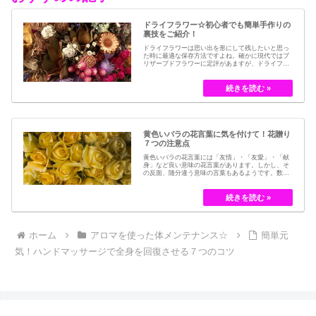
ドライフラワー☆初心者でも簡単手作りの
裏技をご紹介！
ドライフラワーは思い出を形にして残したいと思っ
た時に最適な保存方法ですよね。確かに現代ではブ
リザーブドフラワーに定評があますが、ドライフラ
ワーはその昔から愛されてきたお花の保存方法のひ
とつです。結婚式のブーケなどに使われた花など、
今では押し花のサービスが有名ですが、昔はドライ
フラワーでも保存されてきました。30代以降の…
黄色いバラの花言葉に気を付けて！花贈り
７つの注意点
黄色いバラの花言葉には「友情」・「友愛」・「献
身」など良い意味の花言葉があります。しかし、そ
の反面、随分違う意味の言葉もあるようです。数多
くの種類があるバラですが、十九世紀まではモダン
ローズである「ハイブリット・ティー」の中には、
黄色のバラというのは、存在していませんでした。
しかし、フランスの園芸家ジョセフ・ペルネ＝デ…
ホーム
アロマを使った体メンテナンス☆
簡単元
気！ハンドマッサージで全身を回復させる７つのコツ