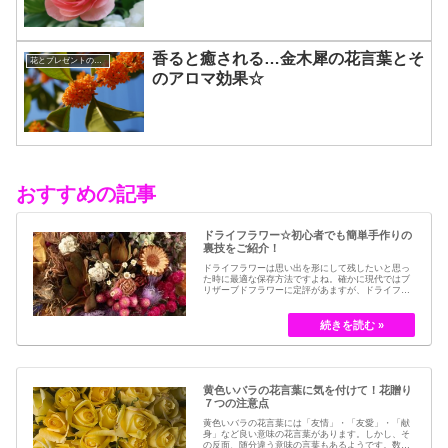
香ると癒される…金木犀の花言葉とそ
花とプレゼントの選び方
のアロマ効果☆
おすすめの記事
ドライフラワー☆初心者でも簡単手作りの
裏技をご紹介！
ドライフラワーは思い出を形にして残したいと思っ
た時に最適な保存方法ですよね。確かに現代ではブ
リザーブドフラワーに定評があますが、ドライフラ
ワーはその昔から愛されてきたお花の保存方法のひ
とつです。結婚式のブーケなどに使われた花など、
今では押し花のサービスが有名ですが、昔はドライ
フラワーでも保存されてきました。30代以降の…
黄色いバラの花言葉に気を付けて！花贈り
７つの注意点
黄色いバラの花言葉には「友情」・「友愛」・「献
身」など良い意味の花言葉があります。しかし、そ
の反面、随分違う意味の言葉もあるようです。数多