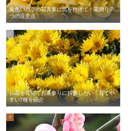
黄色いバラの花言葉に気を付けて！花贈り７
つの注意点
仏花を育ててお墓参りに持参したい！育てや
すい7種を紹介