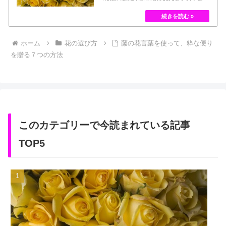
くの種類があるバラですが、十九世紀まではモダン
ローズである「ハイブリット・ティー」の中には、
黄色のバラというのは、存在していませんでした。
しかし、フランスの園芸家ジョセフ・ペルネ＝デ…
ホーム
花の選び方
藤の花言葉を使って、粋な便り
を贈る７つの方法
このカテゴリーで今読まれている記事
TOP5