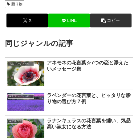
贈り物
X
LINE
コピー
同じジャンルの記事
アネモネの花言葉☆7つの恋と添えた
花とプレゼントの選び方
いメッセージ集
ラベンダーの花言葉と、ピッタリな贈
花とプレゼントの選び方
り物の選び方７例
ラナンキュラスの花言葉を纏い、気品
花の選び方
高い淑女になる方法