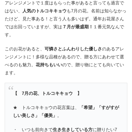
アレンジメントで１度はもらった事があると言っても過言で
はない、
人気のトルコキキョウ
も7月の花。名前は知らなかっ
たけど、見た事ある！と言う人も多いはず。通年お花屋さん
では出回っていますが、実は
７月が最盛期！
１番元気なんで
す。
このお花があると、
可憐さとふんわりした優しさ
のあるアレ
ンジメントに！多様な品種があるので、贈る方にあわせて選
べるのも魅力。
花持ちもいい
ので、贈り物にとても向いてい
ます。
【 7月の花、トルコキキョウ 】
★ トルコキキョウの花言葉は、
「希望」「すがすが
しい美しさ」「優美」
。
・ いつも前向きで
生き生きしている方
に贈りたい7