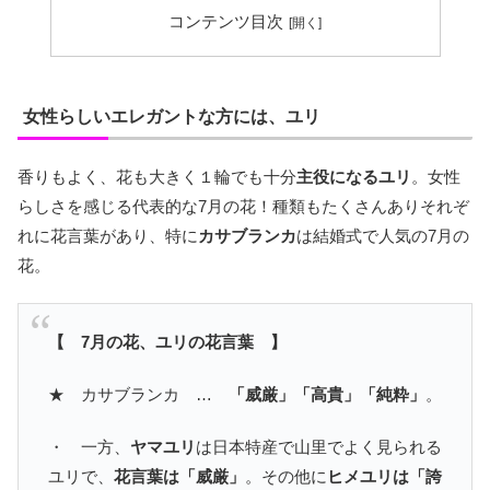
コンテンツ目次
女性らしいエレガントな方には、ユリ
香りもよく、花も大きく１輪でも十分
主役になるユリ
。女性
らしさを感じる代表的な7月の花！種類もたくさんありそれぞ
れに花言葉があり、特に
カサブランカ
は結婚式で人気の7月の
花。
【 7月の花、ユリの花言葉 】
★ カサブランカ …
「威厳」「高貴」「純粋」
。
・ 一方、
ヤマユリ
は日本特産で山里でよく見られる
ユリで、
花言葉は「威厳」
。その他に
ヒメユリは「誇