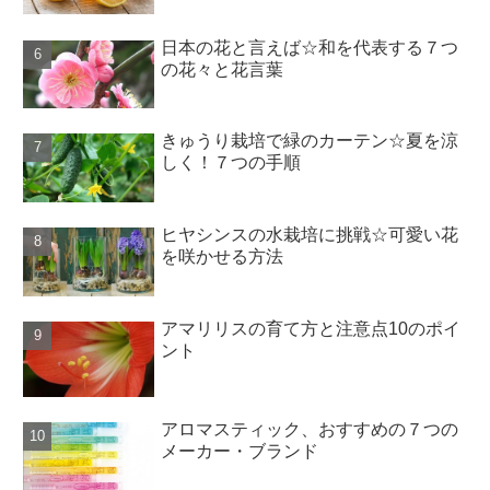
日本の花と言えば☆和を代表する７つ
の花々と花言葉
きゅうり栽培で緑のカーテン☆夏を涼
しく！７つの手順
ヒヤシンスの水栽培に挑戦☆可愛い花
を咲かせる方法
アマリリスの育て方と注意点10のポイ
ント
アロマスティック、おすすめの７つの
メーカー・ブランド