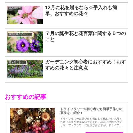
12月に花を贈るなら☆手入れも簡
花の選び方
単、おすすめの花々
７月の誕生花と花言葉に関する５つの
季節の花やイベントを楽しむコツ
こと
ガーデニング初心者におすすめ！おす
花を育てるコツ
すめの花々と注意点
おすすめの記事
ドライフラワー☆初心者でも簡単手作りの
裏技をご紹介！
ドライフラワーは思い出を形にして残したいと思っ
た時に最適な保存方法ですよね。確かに現代ではブ
リザーブドフラワーに定評があますが、ドライフラ
ワーはその昔から愛されてきたお花の保存方法のひ
とつです。結婚式のブーケなどに使われた花など、