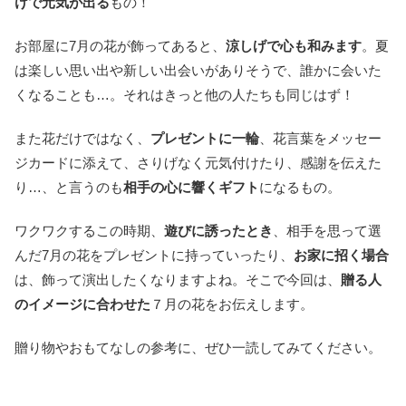
けで元気が出る
もの！
お部屋に7月の花が飾ってあると、
涼しげで心も和みます
。夏
は楽しい思い出や新しい出会いがありそうで、誰かに会いた
くなることも…。それはきっと他の人たちも同じはず！
また花だけではなく、
プレゼントに一輪
、花言葉をメッセー
ジカードに添えて、さりげなく元気付けたり、感謝を伝えた
り…、と言うのも
相手の心に響くギフト
になるもの。
ワクワクするこの時期、
遊びに誘ったとき
、相手を思って選
んだ7月の花をプレゼントに持っていったり、
お家に招く場合
は、飾って演出したくなりますよね。そこで今回は、
贈る人
のイメージに合わせた
７月の花をお伝えします。
贈り物やおもてなしの参考に、ぜひ一読してみてください。