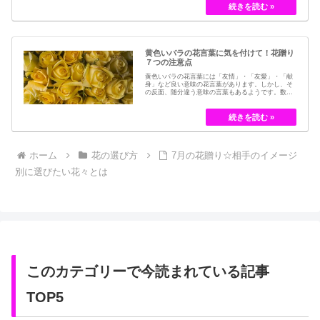
今では押し花のサービスが有名ですが、昔はドライ
フラワーでも保存されてきました。30代以降の…
黄色いバラの花言葉に気を付けて！花贈り
７つの注意点
黄色いバラの花言葉には「友情」・「友愛」・「献
身」など良い意味の花言葉があります。しかし、そ
の反面、随分違う意味の言葉もあるようです。数多
くの種類があるバラですが、十九世紀まではモダン
ローズである「ハイブリット・ティー」の中には、
黄色のバラというのは、存在していませんでした。
しかし、フランスの園芸家ジョセフ・ペルネ＝デ…
ホーム
花の選び方
7月の花贈り☆相手のイメージ
別に選びたい花々とは
このカテゴリーで今読まれている記事
TOP5