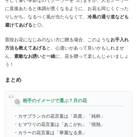
そして暑い季節なのでクーラーをつけますが、人もクーラー
に直接あたると体調が悪くなるように、お花も同じくぐった
りしがち。なるべく風が当たらなくて、
冷風の通り道なども
避けてあげる
と◎。
普段お花になじみのない方に贈る場合、このような
お手入れ
方法も教えてあげる
と、心遣いがあって良いかもしれませ
ん。
素敵なお誘いと一緒
に、花を贈って楽しんじゃいましょ
う！
まとめ
相手のイメージで選ぶ７月の花
・カサブランカの花言葉は「高貴」「純粋」
・ヒマワリの花言葉は「あこがれ」「情熱」
・カラーの花言葉は「華麗なる美」