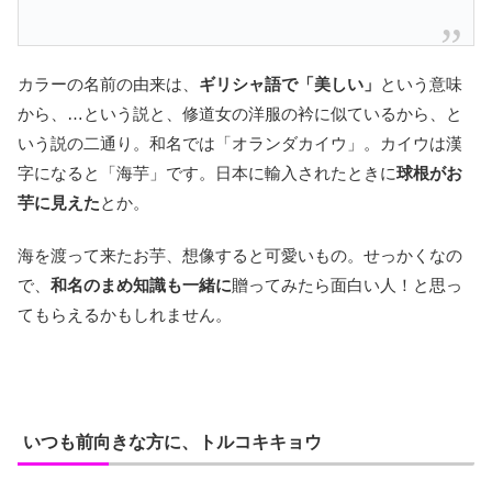
カラーの名前の由来は、
ギリシャ語で「美しい」
という意味
から、…という説と、修道女の洋服の衿に似ているから、と
いう説の二通り。和名では「オランダカイウ」。カイウは漢
字になると「海芋」です。日本に輸入されたときに
球根がお
芋に見えた
とか。
海を渡って来たお芋、想像すると可愛いもの。せっかくなの
で、
和名のまめ知識も一緒に
贈ってみたら面白い人！と思っ
てもらえるかもしれません。
いつも前向きな方に、トルコキキョウ