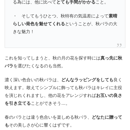
る為には、他に比べて
とても手間がかかる
こと。
・ そしてもうひとつ、秋特有の気温差によって
素晴
らしい発色を魅せてくれる
ということが、秋バラの大
きな魅力！
これを知ってしまうと、秋の月の花を探す時には
真っ先に秋
バラ
を選びたくなるのも当然。
濃く深い色合いの秋バラは、
どんなラッピングをしても
良く
映えます。敢えてシンプルに飾っても秋バラはキレイに主役
を演じれくれますし、他の花をアレンジすれば
お互いの良さ
を引き立てる
ことができそう…。
春のバラとは違う色合いを楽しめる秋バラ、
どなたに贈って
も
その美しさが心に響くはずです。