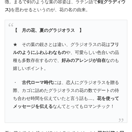
徴。まるで剣のような葉の容姿は、ラテン語で
剣(グラディウ
ス)
を思わせるというのが、花の名の由来。
【 月の花、夏のグラジオラス 】
★ その葉の鋭さとは違い、グラジオラスの花は
フリ
ルのようにふわふわなもの
や、可愛らしい色合いの品
種も多数存在するので、
好みのアレンジが自在
なのも
嬉しいポイント。
・
古代ローマ時代
には、恋人にグラジオラスを贈る
際、カゴに詰めたグラジオラスの花の数でデートの待
ち合わせ時間を伝えていたと言う話も…。
花を使って
メッセージを伝える
なんてとってもロマンチック！