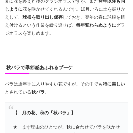
夏に花を終えた後のグラジオラスですが、また
翌年以降も同
じように
花を咲かせてくれるんです。10月ごろに土を掘りか
えして、
球根を取り出し保存
しておき、翌年の春に球根を植
え付けるという作業を繰り返せば、
毎年変わらぬように
グラ
ジオラスを楽しめます。
秋バラで季節感あふれるブーケ
バラは通年手に入りやすい花ですが、その中でも
特に美しい
とされている
秋バラ
。
【 月の花、秋の「秋バラ」】
★ まず理由のひとつが、秋に合わせてバラを咲かせ