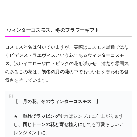
ウィンターコスモス、冬のフラワーギフト
コスモスと名は付いていますが、実際はコスモス属種ではな
く
ビデンス・ラエヴィス
という花である
ウィンターコスモ
ス
。淡いイエローや白・ピンクの花を咲かせ、清楚な雰囲気
のあるこの花は、
初冬の月の花
の中でもつい目を奪われる健
気さを持っています。
【 月の花、冬のウィンターコスモス 】
★
単品でラッピング
すればシンプルに仕上がります
し、
同じトーンの花と寄せ植えに
しても可愛らしいア
レンジメントに。