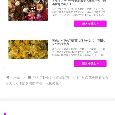
ドライフラワー☆初心者でも簡単手作りの
裏技をご紹介！
ドライフラワーは思い出を形にして残したいと思っ
た時に最適な保存方法ですよね。確かに現代ではブ
リザーブドフラワーに定評があますが、ドライフラ
ワーはその昔から愛されてきたお花の保存方法のひ
とつです。結婚式のブーケなどに使われた花など、
今では押し花のサービスが有名ですが、昔はドライ
フラワーでも保存されてきました。30代以降の…
黄色いバラの花言葉に気を付けて！花贈り
７つの注意点
黄色いバラの花言葉には「友情」・「友愛」・「献
身」など良い意味の花言葉があります。しかし、そ
の反面、随分違う意味の言葉もあるようです。数多
くの種類があるバラですが、十九世紀まではモダン
ローズである「ハイブリット・ティー」の中には、
黄色のバラというのは、存在していませんでした。
しかし、フランスの園芸家ジョセフ・ペルネ＝デ…
ホーム
花とプレゼントの選び方
月の花を贈るなら
☆美しく季節を演出する、人気の花々