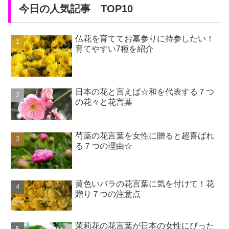
今日の人気記事 TOP10
仏花を育ててお墓参りに持参したい！
育てやすい7種を紹介
日本の花と言えば☆和を代表する７つ
の花々と花言葉
芍薬の花言葉を女性に贈ると超喜ばれ
る７つの理由☆
黄色いバラの花言葉に気を付けて！花
贈り７つの注意点
茉莉花の花言葉が日本の女性にぴった