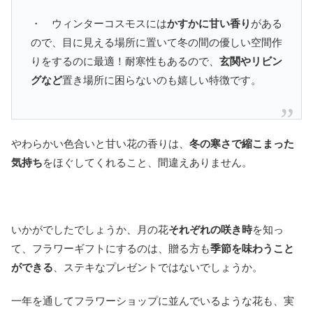
・ ウィンターコスモスには
かすかに甘い香り
がある
ので、目に見える場所に置いて冬の間の優しい空間作
りをするのに最適！耐寒性もあるので、
玄関やリビン
グなど
置き場所に困らないのも嬉しい特徴です。
やわらかい色合いと甘い花の香りは、
冬の寒さで縮こまった
気持ち
をほぐしてくれること、間違えありません。
いかがでしたでしょうか、月の花
それぞれの咲き時
を知っ
て、フラワーギフトにするのは、贈る方も
季節を味わうこと
ができる
、ステキなプレゼントではないでしょうか。
一年を通してフラワーショップに並んでいるような花も、実