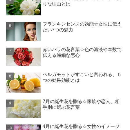
りな理由とは
フランキンセンスの効能☆女性に伝え
たい7つの魅力
赤いバラの花言葉☆色の濃淡や本数で
伝える繊細な恋心
ベルガモットがすごいと言われる、５
つの効果効能とは
7月の誕生花を贈る☆家族や恋人、相
手別に選ぶ花言葉
4月に誕生花を贈る☆女性のイメージ