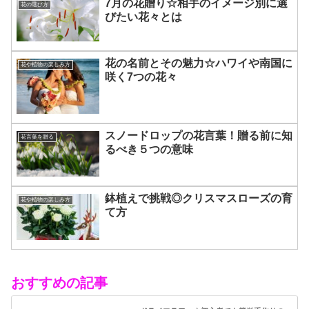
7月の花贈り☆相手のイメージ別に選
花の選び方
びたい花々とは
花の名前とその魅力☆ハワイや南国に
花や植物の楽しみ方
咲く7つの花々
スノードロップの花言葉！贈る前に知
花言葉を贈る
るべき５つの意味
鉢植えで挑戦◎クリスマスローズの育
花や植物の楽しみ方
て方
おすすめの記事