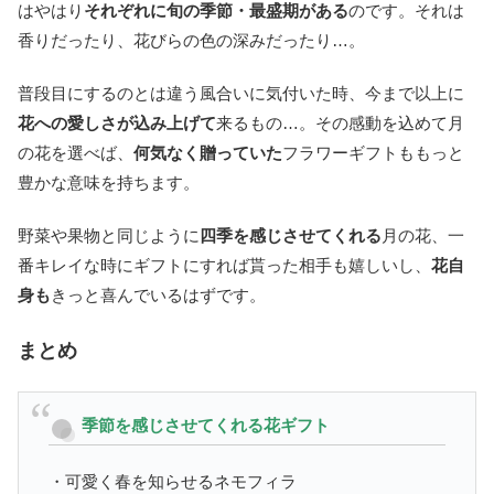
はやはり
それぞれに旬の季節・最盛期がある
のです。それは
香りだったり、花びらの色の深みだったり…。
普段目にするのとは違う風合いに気付いた時、今まで以上に
花への愛しさが込み上げて
来るもの…。その感動を込めて月
の花を選べば、
何気なく贈っていた
フラワーギフトももっと
豊かな意味を持ちます。
野菜や果物と同じように
四季を感じさせてくれる
月の花、一
番キレイな時にギフトにすれば貰った相手も嬉しいし、
花自
身も
きっと喜んでいるはずです。
まとめ
季節を感じさせてくれる花ギフト
・可愛く春を知らせるネモフィラ