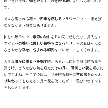
所でそれぞれに
旬を迎えて、咲き誇る花
にはいつも癒されま
す。
そんな癒される花々で
四季を感じる
フラワーギフト、思えば
なかなか貰う機会はありません。
忙しい毎日の中、
季節の訪れ
を月の花で感じたり、鼻先をく
すぐる
花の香りに優しい気持ちに
なったり。月の花はそんな
ささやかな
幸せに包まれる瞬間
をプレゼントしてくれます。
大事な
誰かに贈る花を探す
時、あるいは自分自身に贈る花を
買う時、どうせなら旬を迎えた
その月に1番美しい花
を選びた
いですよね。そこで今回は、花を贈る相手に
季節感をたっぷ
り味わって
もらえる、月の花を使ったギフト選びのポイント
をお伝えします。