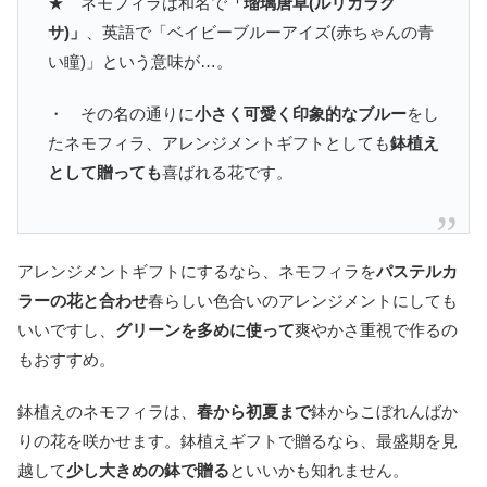
★ ネモフィラは和名で
「瑠璃唐草(ルリカラク
サ)」
、英語で「ベイビーブルーアイズ(赤ちゃんの青
い瞳)」という意味が…。
・ その名の通りに
小さく可愛く印象的なブルー
をし
たネモフィラ、アレンジメントギフトとしても
鉢植え
として贈っても
喜ばれる花です。
アレンジメントギフトにするなら、ネモフィラを
パステルカ
ラーの花と合わせ
春らしい色合いのアレンジメントにしても
いいですし、
グリーンを多めに使って
爽やかさ重視で作るの
もおすすめ。
鉢植えのネモフィラは、
春から初夏まで
鉢からこぼれんばか
りの花を咲かせます。鉢植えギフトで贈るなら、最盛期を見
越して
少し大きめの鉢で贈る
といいかも知れません。