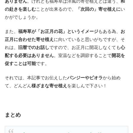
ありません
。けれども福寿草は洋風の寄せ植えとは違う、
和
の赴きを楽しむ
ことが出来るので、
「次回の」寄せ植えに
い
かがでしょうか。
また、
福寿草が「お正月の花」というイメージ
もある為、
お
正月に合わせた寄せ植え
に向いていると思いがちですが、そ
れは、
旧暦でのお話し
ですので、お正月に開花しなくても
心
配する必要はありません
。室温などを調節することで
開花を
促すことは可能
です。
それでは、本記事でお伝えした
パンジーやビオラ
から始め
て、どんどん
様ざまな寄せ植え
を楽しんで下さい！
まとめ