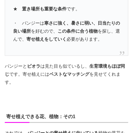
★
置き場所も重要な条件
です。
・ パンジーは
寒さに強く、暑さに弱い、日当たりの
良い場所
を好むので、
この条件に合う植物
を探し、選
んで、
寄せ植えをしていく
必要があります。
パンジーと
ビオラ
は見た目も似ているし、
生育環境もほぼ同
じ
です。寄せ植えには
ベストなマッチング
を見せてくれま
す。
寄せ植えできる花、植物：その1
それでは、
パンジーとの寄せ植えに向いている
植物や草花を