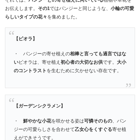
お伝えします。
その1
ではパンジーと同じような、
小輪の可愛
らしいタイプの花々
を集めました。
【ビオラ】
・ パンジーの寄せ植えの
相棒と言っても過言ではな
い
ビオラは、寄せ植え
初心者の大切なお供
です。
大小
のコントラスト
を生むために欠かせない存在です。
【ガーデンシクラメン】
・
鮮やかな小花
を咲かせる姿は
可憐そのもの
、パン
ジーの可愛らしさを合わせて
乙女心をくすぐる
寄せ植
えができそうです。