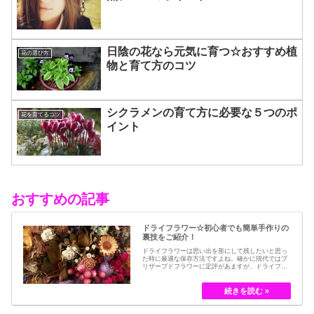
日陰の花なら元気に育つ☆おすすめ植
花の選び方
物と育て方のコツ
シクラメンの育て方に必要な５つのポ
花を育てるコツ
イント
おすすめの記事
ドライフラワー☆初心者でも簡単手作りの
裏技をご紹介！
ドライフラワーは思い出を形にして残したいと思っ
た時に最適な保存方法ですよね。確かに現代ではブ
リザーブドフラワーに定評があますが、ドライフラ
ワーはその昔から愛されてきたお花の保存方法のひ
とつです。結婚式のブーケなどに使われた花など、
今では押し花のサービスが有名ですが、昔はドライ
フラワーでも保存されてきました。30代以降の…