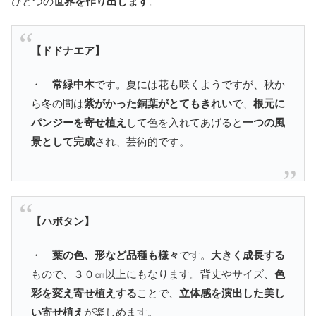
ひとつの
世界を作り出します
。
【ドドナエア】
・
常緑中木
です。夏には花も咲くようですが、秋か
ら冬の間は
紫がかった銅葉がとてもきれい
で、
根元に
パンジーを寄せ植え
して色を入れてあげると
一つの風
景として完成
され、芸術的です。
【ハボタン】
・
葉の色、形など品種も様々
です。
大きく成長する
もので、３０㎝以上にもなります。背丈やサイズ、
色
彩を変え寄せ植えする
ことで、
立体感を演出した美し
い寄せ植え
が楽しめます。