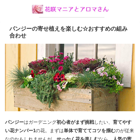
パンジーの寄せ植えを楽しむ☆おすすめの組み
合わせ
パンジー
はガーデニング
初心者がまず挑戦
したい、
育てやす
い花ナンバー1
の花。まずは
単体で育ててコツを掴む
のが従来
なのかもしれませんが、
せっかく花を楽しむ
なら、
人気の寄