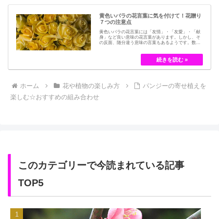
黄色いバラの花言葉に気を付けて！花贈り
７つの注意点
黄色いバラの花言葉には「友情」・「友愛」・「献
身」など良い意味の花言葉があります。しかし、そ
の反面、随分違う意味の言葉もあるようです。数多
くの種類があるバラですが、十九世紀まではモダン
ローズである「ハイブリット・ティー」の中には、
黄色のバラというのは、存在していませんでした。
しかし、フランスの園芸家ジョセフ・ペルネ＝デ…
ホーム
花や植物の楽しみ方
パンジーの寄せ植えを
楽しむ☆おすすめの組み合わせ
このカテゴリーで今読まれている記事
TOP5