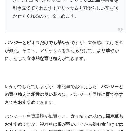
が、この組み合わせのコツ。
アリッサムの白
が
両者を
引き立てて
くれます！アリッサムも可愛らしい花を咲
かせてくれるので、楽しめます。
パンジーとビオラだけでも華やか
ですが、立体感に欠けるの
が難点。そこへ、アリッサムを加えるだけで、
より華やか
に、そして
立体的な寄せ植え
ができます。
いかがでしたでしょうか。本記事でお伝えした、
パンジーと
の寄せ植え
に
相性の良い花々
は、パンジーと同様に
育てやす
さでもおすすめ
できます。
パンジーと生育環境が似通った、寄せ植えの花には
福寿草も
おすすめ
ですが、福寿草は
根が弱い
ことから
初心者向けでは