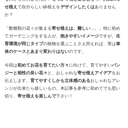
せ植え
で自分らしい鉢植えを
デザインしたくは
ありません
か？
「数種類の花々が集まる
寄せ植えは、難しい
…。」特に初め
てガーデニングをする人が、
抱きやすいイメージ
ですが、
生
育環境が同じタイプ
の植物を選ぶことさえ抑えれば、実は
単
体のケースとあまり変わりはない
のです。
今回は
初めてお花を育てたい方々
に向けて、育てやすい
パン
ジーと相性の良い花々
と、おしゃれな
寄せ植えアイデア
をお
伝えします。
育てやすくしかも立体感のある
おしゃれなアレ
ンジが出来たら嬉しいもの。本記事を参考に初めてでも思い
切り、
寄せ植えを楽しんで
下さい！