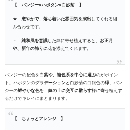
【 パンジー×ハボタン×白妙菊 】
★
淑やかで、落ち着いた雰囲気を演出
してくれる組
み合わせです。
・
純和風を意識
した鉢に寄せ植えすると、
お正月
や、新年の飾りに
花を添えてくれます。
パンジーの配色を
白紫や、複色系を中心に選ぶ
のがポイン
ト。ハボタンの
グラデーション
と白妙菊の白銀色の
緑
、パン
ジーの
鮮やかな色
を、
鉢の上に交互に散らす
様に寄せ植えす
るだけでキレイにまとまります。
【 ちょっとアレンジ 】