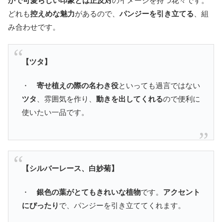
かで可愛らしい印象とは正反対
のイメージを持つ花々です。
どれも
控えめな魅力
があるので、
パンジーを引き立てる
、組
み合わせです。
【ツタ】
・
寄せ植えの際の名わき役
といっても過言ではない
ツタ
、雰囲気を作り、
動きを出してくれる
ので便利に
使いたい一品です。
【シルバーレース、白妙菊】
・
銀色の葉がとてもきれいな植物
です。
アクセント
にぴったり
で、パンジーを引き立ててくれます。