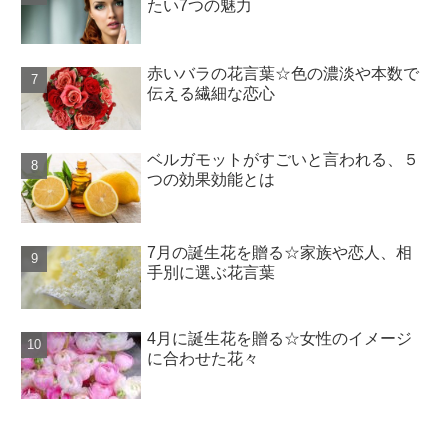
たい7つの魅力
赤いバラの花言葉☆色の濃淡や本数で
伝える繊細な恋心
ベルガモットがすごいと言われる、５
つの効果効能とは
7月の誕生花を贈る☆家族や恋人、相
手別に選ぶ花言葉
4月に誕生花を贈る☆女性のイメージ
に合わせた花々