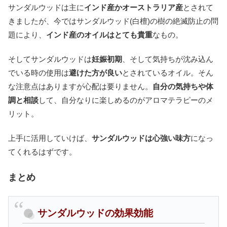
サンダルウッドは主に
インド産かオーストラリア産
とされて
きましたが、今ではサンダルウッド(白檀)の樹の絶滅防止の問
題により、
インド産のオイルはとても貴重
なもの。
そしてサンダルウッドは
妊娠初期
、そして気持ちが沈み込ん
でいる時の使用は
避けた方が良い
とされているオイル。そん
な注意点はありますが心配は要りません。
自分の気持ちや体
調と相談
して、自分なりに楽しめるのがアロマテラピーのメ
リット。
上手に活用していけば、
サンダルウッドは心強い味方
になっ
てくれるはずです。
まとめ
サンダルウッドの効果効能