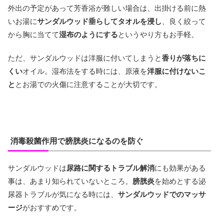
外出の予定があって芳香浴が難しい場合は、出掛ける前に熱
いお湯に
サンダルウッド垂らしてタオルを浸し
、良く絞って
から胸に当てて
湿布のようにする
というやり方もお手軽。
ただ、サンダルウッドは洋服に付いてしまうと
香りが落ちに
くい
オイル。湿布法をする時には、原液を
洋服に付けないこ
と
とお湯での火傷に注意することが大切です。
消毒殺菌作用で膀胱炎になるのを防ぐ
サンダルウッドは
尿路に関するトラブル解消
にも効果がある
事は、あまり知られていないところ。
膀胱炎
を始めとする泌
尿器トラブルが気になる時には、
サンダルウッドでのマッサ
ージ
がおすすめです。