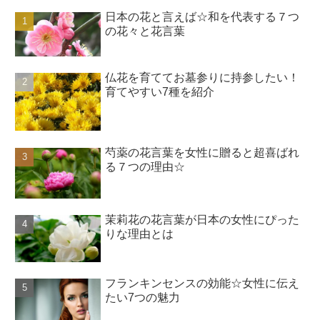
日本の花と言えば☆和を代表する７つ
の花々と花言葉
仏花を育ててお墓参りに持参したい！
育てやすい7種を紹介
芍薬の花言葉を女性に贈ると超喜ばれ
る７つの理由☆
茉莉花の花言葉が日本の女性にぴった
りな理由とは
フランキンセンスの効能☆女性に伝え
たい7つの魅力