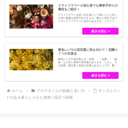
ドライフラワー☆初心者でも簡単手作りの
裏技をご紹介！
ドライフラワーは思い出を形にして残したいと思っ
た時に最適な保存方法ですよね。確かに現代ではブ
リザーブドフラワーに定評があますが、ドライフラ
ワーはその昔から愛されてきたお花の保存方法のひ
とつです。結婚式のブーケなどに使われた花など、
今では押し花のサービスが有名ですが、昔はドライ
フラワーでも保存されてきました。30代以降の…
黄色いバラの花言葉に気を付けて！花贈り
７つの注意点
黄色いバラの花言葉には「友情」・「友愛」・「献
身」など良い意味の花言葉があります。しかし、そ
の反面、随分違う意味の言葉もあるようです。数多
くの種類があるバラですが、十九世紀まではモダン
ローズである「ハイブリット・ティー」の中には、
黄色のバラというのは、存在していませんでした。
しかし、フランスの園芸家ジョセフ・ペルネ＝デ…
ホーム
アロマオイルの効能と使い方
サンダルウッ
ドのある暮らし☆心と身体に役立つ効能