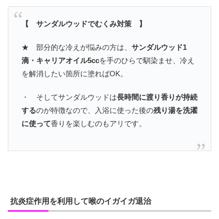
【 サンダルウッドでむくみ対策 】
★ 部分的な冷えが悩みの方は、
サンダルウッド1
滴・キャリアオイル5cc
を手のひらで馴染ませ、冷え
を解消したい箇所に塗ればOK。
・ そしてサンダルウッドは
長時間に渡り香りが持続
する
のが特徴なので、入浴に使った後の
残り湯を洗濯
に使って
香りを楽しむのもアリです。
抗炎症作用を利用して喉のイガイガ退治