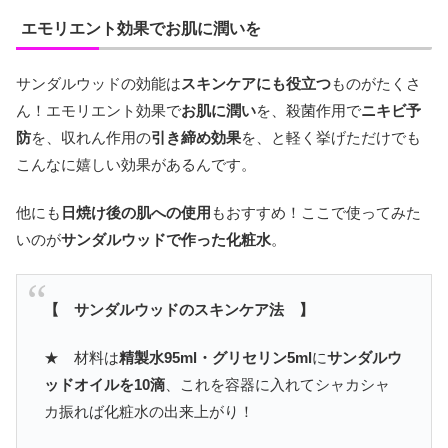
エモリエント効果でお肌に潤いを
サンダルウッドの効能は
スキンケアにも役立つ
ものがたくさ
ん！エモリエント効果で
お肌に潤い
を、殺菌作用で
ニキビ予
防
を、収れん作用の
引き締め効果
を、と軽く挙げただけでも
こんなに嬉しい効果があるんです。
他にも
日焼け後の肌への使用
もおすすめ！ここで使ってみた
いのが
サンダルウッドで作った化粧水
。
【 サンダルウッドのスキンケア法 】
★ 材料は
精製水95ml・グリセリン5ml
に
サンダルウ
ッドオイルを10滴
、これを容器に入れてシャカシャ
カ振れば化粧水の出来上がり！