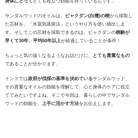
身体にとって
とても役立つ効能を持っているんです。
サンダルウッドのオイルは、
ビャクダン(白檀)の樹
から採取し
た芯材を、「水蒸気蒸留法」というやり方を使い抽出しま
す。そしてこの芯材を採取できるのは、ビャクダンの
樹齢が
早くて30年、平均50年以上
が経過していることが条件！
ちょっと気の遠くなるようなお話だけに、
とても貴重なもの
であることが分かります。
インドでは
政府が伐採の基準を決めている
サンダルウッド、
その貴重なオイルの効能を理解して、心と身体のケアに役立
ててみたいですよね。そこで今回は、暮らしの中でサンダル
ウッドの効能を、
上手に活かす方法
をお伝えします。