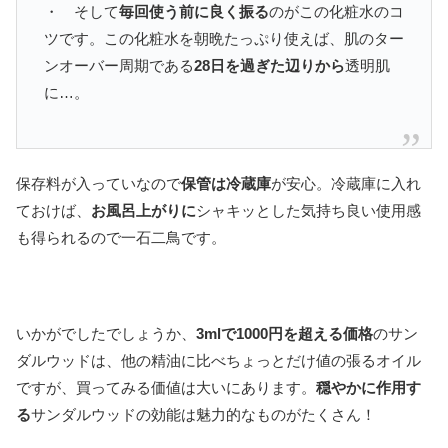
・ そして
毎回使う前に良く振る
のがこの化粧水のコ
ツです。この化粧水を朝晩たっぷり使えば、肌のター
ンオーバー周期である
28日を過ぎた辺りから
透明肌
に…。
保存料が入っていなので
保管は冷蔵庫
が安心。冷蔵庫に入れ
ておけば、
お風呂上がりに
シャキッとした気持ち良い使用感
も得られるので一石二鳥です。
いかがでしたでしょうか、
3mlで1000円を超える価格
のサン
ダルウッドは、他の精油に比べちょっとだけ値の張るオイル
ですが、買ってみる価値は大いにあります。
穏やかに作用す
る
サンダルウッドの効能は魅力的なものがたくさん！