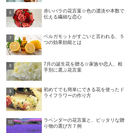
赤いバラの花言葉☆色の濃淡や本数で
伝える繊細な恋心
ベルガモットがすごいと言われる、５
つの効果効能とは
7月の誕生花を贈る☆家族や恋人、相
手別に選ぶ花言葉
初めてでも簡単にできる花を使ったド
ライフラワーの作り方
ラベンダーの花言葉と、ピッタリな贈
り物の選び方７例