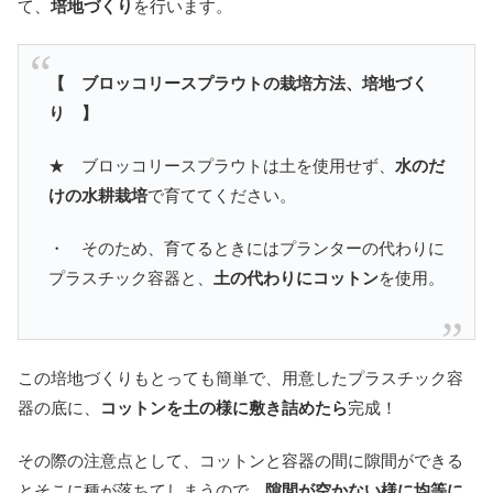
て、
培地づくり
を行います。
【 ブロッコリースプラウトの栽培方法、培地づく
り 】
★ ブロッコリースプラウトは土を使用せず、
水のだ
けの水耕栽培
で育ててください。
・ そのため、育てるときにはプランターの代わりに
プラスチック容器と、
土の代わりにコットン
を使用。
この培地づくりもとっても簡単で、用意したプラスチック容
器の底に、
コットンを土の様に敷き詰めたら
完成！
その際の注意点として、コットンと容器の間に隙間ができる
とそこに種が落ちてしまうので、
隙間が空かない様に均等に