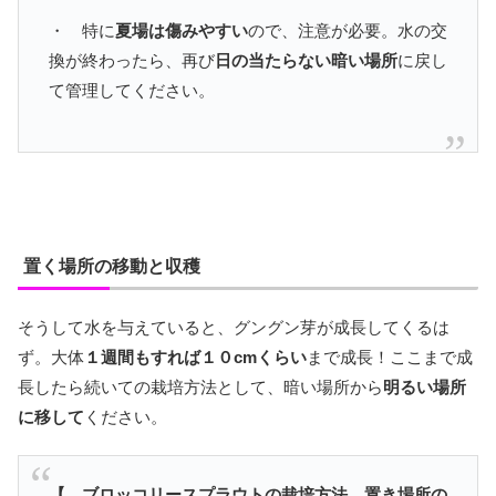
・ 特に
夏場は傷みやすい
ので、注意が必要。水の交
換が終わったら、再び
日の当たらない暗い場所
に戻し
て管理してください。
置く場所の移動と収穫
そうして水を与えていると、グングン芽が成長してくるは
ず。大体
１週間もすれば１０cmくらい
まで成長！ここまで成
長したら続いての栽培方法として、暗い場所から
明るい場所
に移して
ください。
【 ブロッコリースプラウトの栽培方法、置き場所の