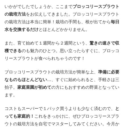
いかがでしたでしょうか、ここまで
ブロッコリースプラウト
の栽培方法
をお伝えしてきました。ブロッコリースプラウト
の栽培方法は本当に簡単！栽培の手間も、根が出てから
毎日
水を交換するだけ
とほとんどかかりません。
また、育て始めて１週間から２週間という、
驚きの速さで収
穫できる
のも魅力のひとつ。思い立ったらすぐに、ブロッコ
リースプラウトが食べられちゃうのです！
ブロッコリースプラウトの栽培方法が簡単な上、
準備に必要
なものもほとんどない
…、すぐに始められると、手軽さは三
拍子。
家庭菜園が初めて
の方にもおすすめの野菜となってい
ます。
コストもスーパーで１パック買うよりも少なく済むので、
と
っても家庭的！
これをきっかけに、ぜひブロッコリースプラ
ウトの栽培方法を自宅でマスターしてみてください。今月か