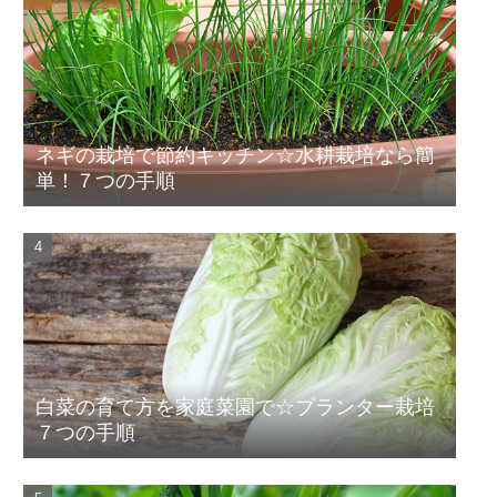
ネギの栽培で節約キッチン☆水耕栽培なら簡
単！７つの手順
白菜の育て方を家庭菜園で☆プランター栽培
７つの手順