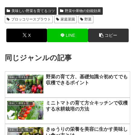
美味しい野菜を育てるコツ
野菜や果物の効能効果
ブロッコリースプラウト
家庭菜園
野菜
X
LINE
コピー
同じジャンルの記事
野菜の育て方、基礎知識☆初めてでも
美味しい野菜を育てるコツ
収穫できるポイント
ミニトマトの育て方☆キッチンで収穫
美味しい野菜を育てるコツ
する水耕栽培の方法
きゅうりの栄養を美容に生かす美味し
身体に良い食べ物飲み物