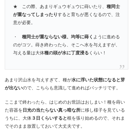
★ この際、あまりギュウギュウに蒔いたり、
種同士
が重なってしまったり
すると育ちが悪くなるので、注
意が必要。
・
種同士が重ならない様、均等に蒔く
ように進める
のがコツ。蒔き終わったら、そこへ水を与えますが、
与える量は大体
種の頭が水に丁度浸る
くらい！
あまり沢山水を与えすぎて、種が
水に浮いた状態になると芽
が出ない
ので、こちらも意識して進めればバッチリです。
ここまで終わったら、はじめのお世話はおしまい！種を蒔い
た容器を
日光の当たらない真っ暗な所
に移し様子を見ている
うちに、大体
３日くらいすると
根を張り始めるので、それま
でそのまま放置しておいて大丈夫です。