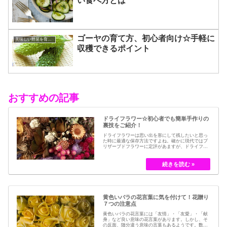
い食べ方とは
ゴーヤの育て方、初心者向け☆手軽に
美味しい野菜を育てるコツ
収穫できるポイント
おすすめの記事
ドライフラワー☆初心者でも簡単手作りの
裏技をご紹介！
ドライフラワーは思い出を形にして残したいと思っ
た時に最適な保存方法ですよね。確かに現代ではブ
リザーブドフラワーに定評があますが、ドライフラ
ワーはその昔から愛されてきたお花の保存方法のひ
とつです。結婚式のブーケなどに使われた花など、
今では押し花のサービスが有名ですが、昔はドライ
フラワーでも保存されてきました。30代以降の…
黄色いバラの花言葉に気を付けて！花贈り
７つの注意点
黄色いバラの花言葉には「友情」・「友愛」・「献
身」など良い意味の花言葉があります。しかし、そ
の反面、随分違う意味の言葉もあるようです。数多