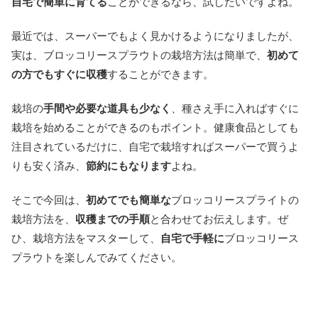
自宅で簡単に育てる
ことができるなら、試したいですよね。
最近では、スーパーでもよく見かけるようになりましたが、
実は、ブロッコリースプラウトの栽培方法は簡単で、
初めて
の方でもすぐに収穫
することができます。
栽培の
手間や必要な道具も少なく
、種さえ手に入ればすぐに
栽培を始めることができるのもポイント。健康食品としても
注目されているだけに、自宅で栽培すればスーパーで買うよ
りも安く済み、
節約にもなります
よね。
そこで今回は、
初めてでも簡単な
ブロッコリースプライトの
栽培方法を、
収穫までの手順
と合わせてお伝えします。ぜ
ひ、栽培方法をマスターして、
自宅で手軽に
ブロッコリース
プラウトを楽しんでみてください。