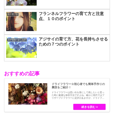
フランネルフラワーの育て方と注意
花の選び方
点、１０のポイント
アジサイの育て方、花を長持ちさせる
花や植物の楽しみ方
ための７つのポイント
おすすめの記事
ドライフラワー☆初心者でも簡単手作りの
裏技をご紹介！
ドライフラワーは思い出を形にして残したいと思っ
た時に最適な保存方法ですよね。確かに現代ではブ
リザーブドフラワーに定評があますが、ドライフラ
ワーはその昔から愛されてきたお花の保存方法のひ
とつです。結婚式のブーケなどに使われた花など、
今では押し花のサービスが有名ですが、昔はドライ
フラワーでも保存されてきました。30代以降の…