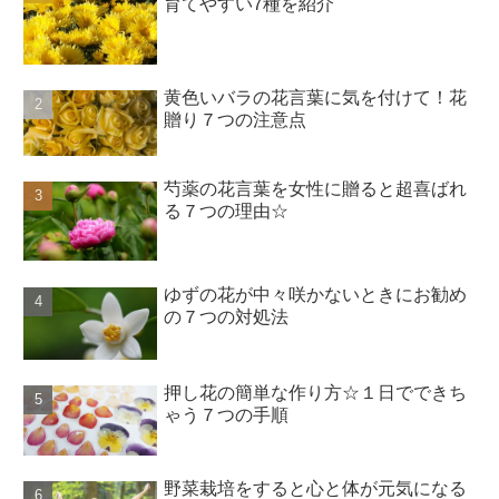
育てやすい7種を紹介
黄色いバラの花言葉に気を付けて！花
贈り７つの注意点
芍薬の花言葉を女性に贈ると超喜ばれ
る７つの理由☆
ゆずの花が中々咲かないときにお勧め
の７つの対処法
押し花の簡単な作り方☆１日でできち
ゃう７つの手順
野菜栽培をすると心と体が元気になる