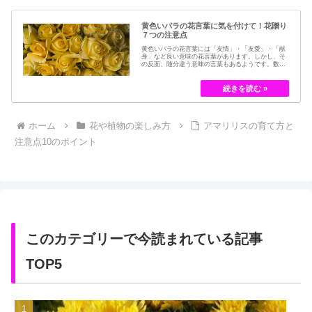
黄色いバラの花言葉に気を付けて！花贈り
７つの注意点
黄色いバラの花言葉には「友情」・「友愛」・「献
身」など良い意味の花言葉があります。しかし、そ
の反面、随分違う意味の言葉もあるようです。数多
くの種類があるバラですが、十九世紀まではモダン
ローズである「ハイブリット・ティー」の中には、
黄色のバラというのは、存在していませんでした。
しかし、フランスの園芸家ジョセフ・ペルネ＝デ…
ホーム
花や植物の楽しみ方
アマリリスの育て方と
注意点10のポイント
このカテゴリーで今読まれている記事
TOP5