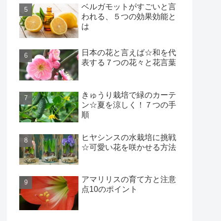
ベルガモットがすごいと言
われる、５つの効果効能と
は
日本の花と言えば☆和を代
表する７つの花々と花言葉
きゅうり栽培で緑のカーテ
ン☆夏を涼しく！７つの手
順
ヒヤシンスの水栽培に挑戦
☆可愛い花を咲かせる方法
アマリリスの育て方と注意
点10のポイント