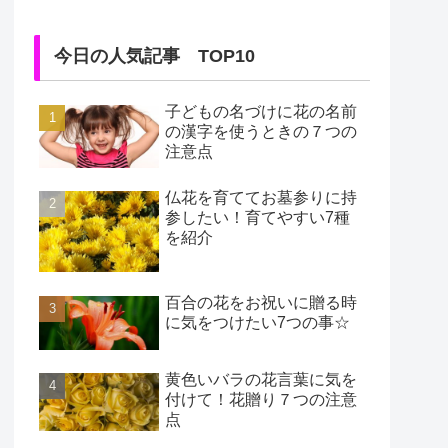
今日の人気記事 TOP10
子どもの名づけに花の名前
の漢字を使うときの７つの
注意点
仏花を育ててお墓参りに持
参したい！育てやすい7種
を紹介
百合の花をお祝いに贈る時
に気をつけたい7つの事☆
黄色いバラの花言葉に気を
付けて！花贈り７つの注意
点