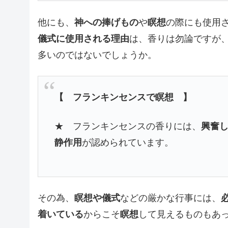
他にも、
神への捧げもの
や
瞑想
の際にも使用
儀式に使用される理由
は、香りは勿論ですが
多いのではないでしょうか。
【 フランキンセンスで瞑想 】
★ フランキンセンスの香りには、
興奮
静作用
が認められています。
その為、
瞑想や儀式
などの厳かな行事には、
着いている
からこそ
瞑想
して見えるものもあ