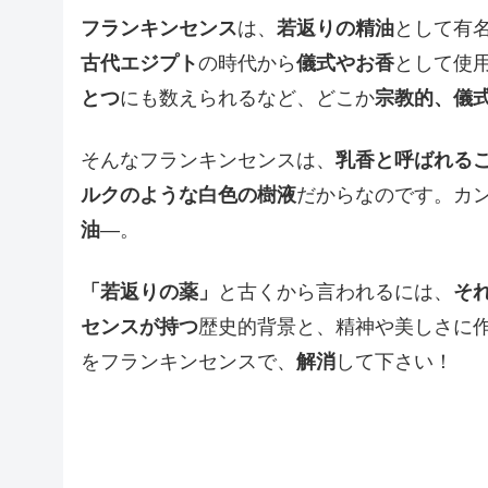
フランキンセンス
は、
若返りの精油
として有
古代エジプト
の時代から
儀式やお香
として使
とつ
にも数えられるなど、どこか
宗教的、儀
そんなフランキンセンスは、
乳香と呼ばれる
ルクのような白色の樹液
だからなのです。カ
油
―。
「若返りの薬」
と古くから言われるには、
そ
センスが持つ
歴史的背景と、精神や美しさに
をフランキンセンスで、
解消
して下さい！