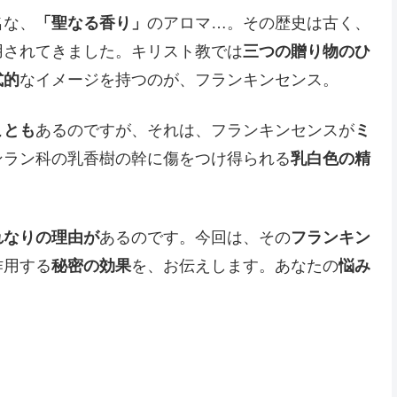
名な、
「聖なる香り」
のアロマ…。その歴史は古く、
用されてきました。キリスト教では
三つの贈り物のひ
式的
なイメージを持つのが、フランキンセンス。
ことも
あるのですが、それは、フランキンセンスが
ミ
ンラン科の乳香樹の幹に傷をつけ得られる
乳白色の精
れなりの理由が
あるのです。今回は、その
フランキン
作用する
秘密の効果
を、お伝えします。あなたの
悩み