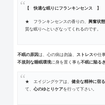
【 快適な眠りにフランキンセンス 】
★ フランキンセンスの香りの、
興奮状
質な眠りへといざなってくれるのです。
不眠の原因
は、心の病は勿論、
ストレス
や仕
不規則な睡眠環境
に身を置く事も
不眠に陥る
★ エイジングケアは、
健全な精神に宿
て、
心のゆとりケア
を行って下さい。