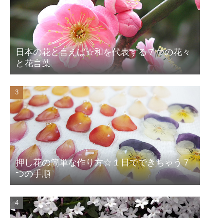
日本の花と言えば☆和を代表する７つの花々
と花言葉
押し花の簡単な作り方☆１日でできちゃう７
つの手順