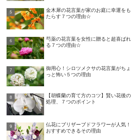
金木犀の花言葉が家のお庭に幸運をも
たらす７つの理由☆
芍薬の花言葉を女性に贈ると超喜ばれ
る７つの理由☆
御用心！シロツメクサの花言葉がちょ
っと怖い５つの理由
【胡蝶蘭の育て方のコツ】賢い花後の
処理、７つのポイント
仏花にブリザーブドフラワーが人気！
おすすめできるその理由