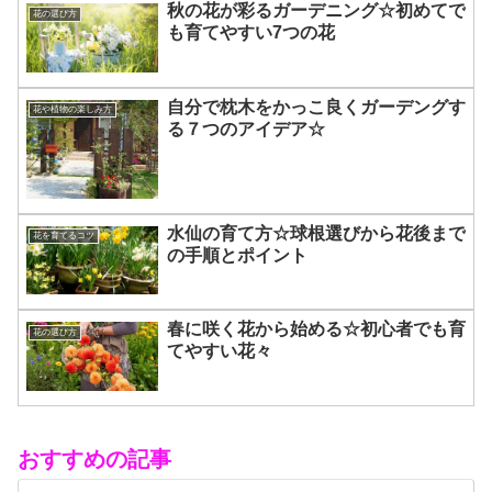
秋の花が彩るガーデニング☆初めてで
花の選び方
も育てやすい7つの花
自分で枕木をかっこ良くガーデングす
花や植物の楽しみ方
る７つのアイデア☆
水仙の育て方☆球根選びから花後まで
花を育てるコツ
の手順とポイント
春に咲く花から始める☆初心者でも育
花の選び方
てやすい花々
おすすめの記事