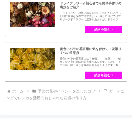
ドライフラワー☆初心者でも簡単手作りの
裏技をご紹介！
ドライフラワーは思い出を形にして残したいと思っ
た時に最適な保存方法ですよね。確かに現代ではブ
リザーブドフラワーに定評があますが、ドライフラ
ワーはその昔から愛されてきたお花の保存方法のひ
とつです。結婚式のブーケなどに使われた花など、
今では押し花のサービスが有名ですが、昔はドライ
フラワーでも保存されてきました。30代以降の…
黄色いバラの花言葉に気を付けて！花贈り
７つの注意点
黄色いバラの花言葉には「友情」・「友愛」・「献
身」など良い意味の花言葉があります。しかし、そ
の反面、随分違う意味の言葉もあるようです。数多
くの種類があるバラですが、十九世紀まではモダン
ローズである「ハイブリット・ティー」の中には、
黄色のバラというのは、存在していませんでした。
しかし、フランスの園芸家ジョセフ・ペルネ＝デ…
ホーム
季節の花やイベントを楽しむコツ
ガーデニ
ングでレンガを活用☆おしゃれな花壇の作り方