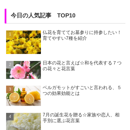
今日の人気記事 TOP10
仏花を育ててお墓参りに持参したい！
育てやすい7種を紹介
日本の花と言えば☆和を代表する７つ
の花々と花言葉
ベルガモットがすごいと言われる、５
つの効果効能とは
7月の誕生花を贈る☆家族や恋人、相
手別に選ぶ花言葉