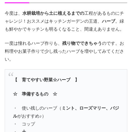
今度は、
水耕栽培から土に植えるまでの
工程があるものにチ
ャレンジ！おススメはキッチンガーデンの王道、
ハーブ
。緑
も鮮やかでキッチンも明るくなること、間違えありません。
一度は憧れるハーブ作りも、
残り物でできちゃう
のです。お
料理やお菓子作りで少し残ったハーブを増やしてみてくださ
い。
【 育てやすい野菜☆ハーブ 】
☆ 準備するもの ☆
・ 使い残しのハーブ（
ミント、ローズマリー、バジ
ル
がおすすめ♪）
・ コップ
・
土