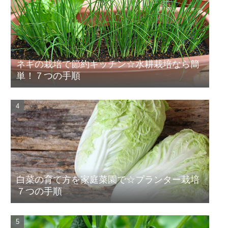
ネギの栽培で節約キッチン☆水耕栽培なら簡
単！７つの手順
白菜の育て方を家庭菜園で☆プランター栽培
７つの手順