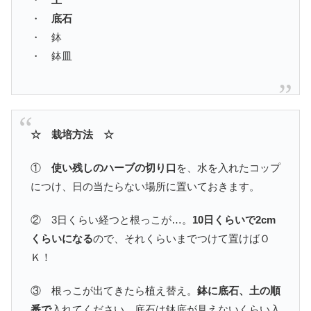
・
底石
・ 鉢
・ 鉢皿
☆ 栽培方法 ☆
①
使い残しのハーブの切り口
を、水を入れたコップ
につけ、日の当たらない場所に置いておきます。
② 3日くらい経つと根っこが…。
10日くらいで2cm
くらいになる
ので、それくらいまでつけて置けばＯ
Ｋ！
③ 根っこが出てきたら植え替え。
鉢に底石、土の順
番で
入れてください。底石は鉢底が見えないくらい入