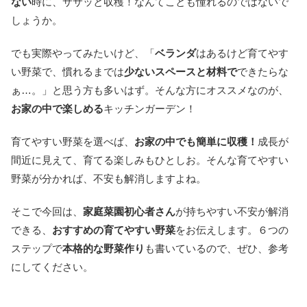
ない
時に、ササッと収穫！なんてことも憧れるのではないで
しょうか。
でも実際やってみたいけど、「
ベランダ
はあるけど育てやす
い野菜で、慣れるまでは
少ないスペースと材料で
できたらな
ぁ…。」と思う方も多いはず。そんな方にオススメなのが、
お家の中で楽しめる
キッチンガーデン！
育てやすい野菜を選べば、
お家の中でも簡単に収穫！
成長が
間近に見えて、育てる楽しみもひとしお。そんな育てやすい
野菜が分かれば、不安も解消しますよね。
そこで今回は、
家庭菜園初心者さん
が持ちやすい不安が解消
できる、
おすすめの育てやすい野菜
をお伝えします。６つの
ステップで
本格的な野菜作り
も書いているので、ぜひ、参考
にしてください。