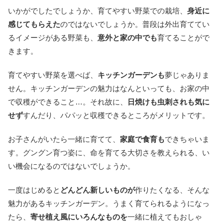
いかがでしたでしょうか、育てやすい野菜での栽培、
身近に
感じてもらえた
のではないでしょうか。普段は外出育ててい
るイメージがある野菜も、
意外と家の中でも
育てることがで
きます。
育てやすい野菜を選べば、
キッチンガーデンも
夢じゃありま
せん。キッチンガーデンの魅力はなんといっても、お家の中
で収穫ができること…。それ故に、
日焼けも虫刺されも気に
せず
すんだり、パパッと収穫できるところがメリットです。
お子さんがいたら一緒に育てて、
家庭で食育も
できちゃいま
す。グングン育つ姿に、命を育てる大切さを教えられる、い
い機会になるのではないでしょうか。
一度はじめると
どんどん新しいものが
作りたくなる、そんな
魅力があるキッチンガーデン。うまく育てられるようになっ
たら、
寄せ植え風にいろんなものを
一緒に植えてもおしゃ