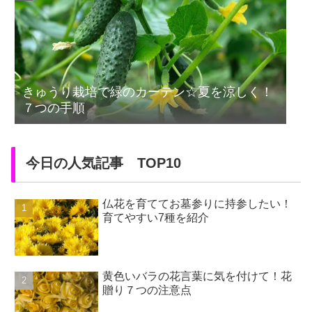
きゅうり栽培で緑のカーテン☆夏を涼しく！
７つの手順
今日の人気記事 TOP10
仏花を育ててお墓参りに持参したい！
育てやすい7種を紹介
黄色いバラの花言葉に気を付けて！花
贈り７つの注意点