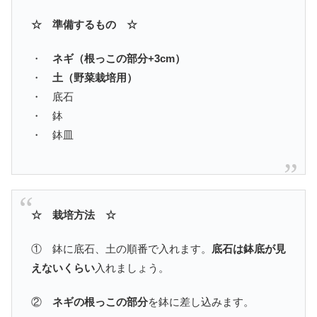
☆ 準備するもの ☆
・
ネギ（根っこの部分+3cm）
・
土（野菜栽培用）
・ 底石
・ 鉢
・ 鉢皿
☆ 栽培方法 ☆
① 鉢に底石、土の順番で入れます。
底石は鉢底が見
えないくらい
入れましょう。
②
ネギの根っこの部分
を鉢に差し込みます。