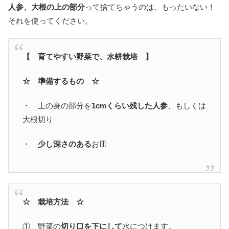
人参、大根の上の部分
って捨てちゃうのは、もったいない！
それを使ってください。
【 育てやすい野菜で、水耕栽培 】
☆ 準備するもの ☆
・ 上の身の部分を
1cmくらい残した人参
、もしくは
大根切り
・
少し深さのある
お皿
☆ 栽培方法 ☆
① 野菜の
切り口を下にして
水につけます。