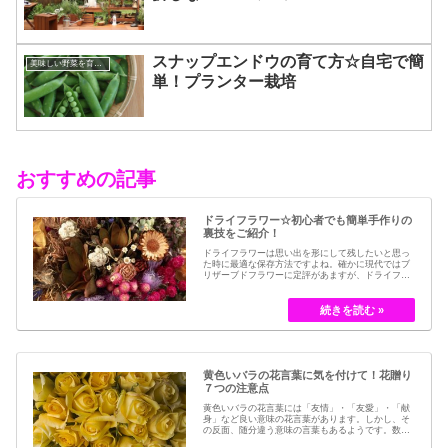
スナップエンドウの育て方☆自宅で簡
美味しい野菜を育てるコツ
単！プランター栽培
おすすめの記事
ドライフラワー☆初心者でも簡単手作りの
裏技をご紹介！
ドライフラワーは思い出を形にして残したいと思っ
た時に最適な保存方法ですよね。確かに現代ではブ
リザーブドフラワーに定評があますが、ドライフラ
ワーはその昔から愛されてきたお花の保存方法のひ
とつです。結婚式のブーケなどに使われた花など、
今では押し花のサービスが有名ですが、昔はドライ
フラワーでも保存されてきました。30代以降の…
黄色いバラの花言葉に気を付けて！花贈り
７つの注意点
黄色いバラの花言葉には「友情」・「友愛」・「献
身」など良い意味の花言葉があります。しかし、そ
の反面、随分違う意味の言葉もあるようです。数多
くの種類があるバラですが、十九世紀まではモダン