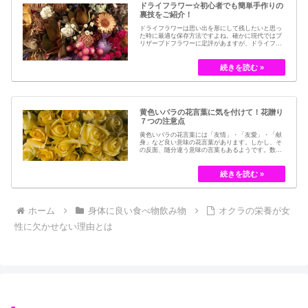
ドライフラワー☆初心者でも簡単手作りの
裏技をご紹介！
ドライフラワーは思い出を形にして残したいと思っ
た時に最適な保存方法ですよね。確かに現代ではブ
リザーブドフラワーに定評があますが、ドライフラ
ワーはその昔から愛されてきたお花の保存方法のひ
とつです。結婚式のブーケなどに使われた花など、
今では押し花のサービスが有名ですが、昔はドライ
フラワーでも保存されてきました。30代以降の…
黄色いバラの花言葉に気を付けて！花贈り
７つの注意点
黄色いバラの花言葉には「友情」・「友愛」・「献
身」など良い意味の花言葉があります。しかし、そ
の反面、随分違う意味の言葉もあるようです。数多
くの種類があるバラですが、十九世紀まではモダン
ローズである「ハイブリット・ティー」の中には、
黄色のバラというのは、存在していませんでした。
しかし、フランスの園芸家ジョセフ・ペルネ＝デ…
ホーム
身体に良い食べ物飲み物
オクラの栄養が女
性に欠かせない理由とは