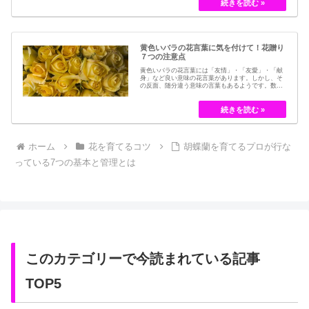
今では押し花のサービスが有名ですが、昔はドライ
フラワーでも保存されてきました。30代以降の…
黄色いバラの花言葉に気を付けて！花贈り
７つの注意点
黄色いバラの花言葉には「友情」・「友愛」・「献
身」など良い意味の花言葉があります。しかし、そ
の反面、随分違う意味の言葉もあるようです。数多
くの種類があるバラですが、十九世紀まではモダン
ローズである「ハイブリット・ティー」の中には、
黄色のバラというのは、存在していませんでした。
しかし、フランスの園芸家ジョセフ・ペルネ＝デ…
ホーム
花を育てるコツ
胡蝶蘭を育てるプロが行な
っている7つの基本と管理とは
このカテゴリーで今読まれている記事
TOP5