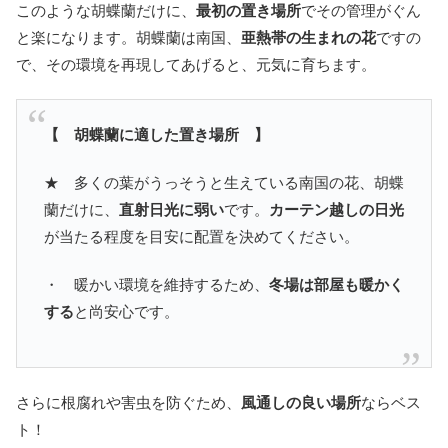
このような胡蝶蘭だけに、
最初の置き場所
でその管理がぐん
と楽になります。胡蝶蘭は南国、
亜熱帯の生まれの花
ですの
で、その環境を再現してあげると、元気に育ちます。
【 胡蝶蘭に適した置き場所 】
★ 多くの葉がうっそうと生えている南国の花、胡蝶
蘭だけに、
直射日光に弱い
です。
カーテン越しの日光
が当たる程度を目安に配置を決めてください。
・ 暖かい環境を維持するため、
冬場は部屋も暖かく
する
と尚安心です。
さらに根腐れや害虫を防ぐため、
風通しの良い場所
ならベス
ト！