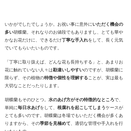
いかがでしたでしょうか。お祝い事に意外に
いただく機会の
多い
胡蝶蘭。それなりのお値段でもありますし、とても華や
かなお花だけに、できるだけ
丁寧な手入れ
をして、長く元気
でいてもらいたいものです。
「丁寧に取り扱えば、どんな花も長持ちする」と、あまりお
花に触れていない人々は
勘違いしやすい
のですが、胡蝶蘭に
限らず、その植物の
特徴や個性を理解する
ことが、実は最も
大切なことだったりします。
胡蝶蘭もそのひとつ。
水のあげ方がその特徴的なところ
で、
単純に
毎日水あげ
をして、
根腐れを起こしてしまう
ケースが
とても多いのです。胡蝶蘭は冬場でもいただく機会が多くあ
りますから、その
季節を見極めて
、適切な管理や手入れを行