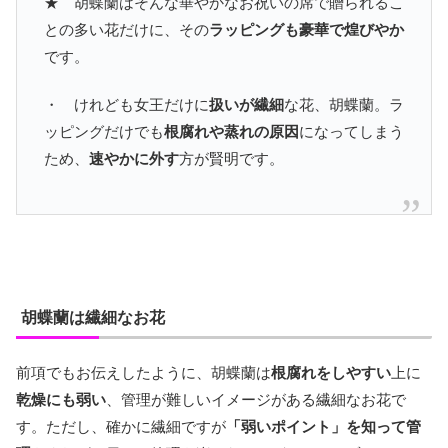
★ 胡蝶蘭はそんな華やかなお祝いの席で贈られるこ
との多い花だけに、その
ラッピングも豪華で煌びやか
です。
・ けれども女王だけに
扱いが繊細
な花、胡蝶蘭。ラ
ッピングだけでも
根腐れや蒸れの原因
になってしまう
ため、
速やかに外す
方が賢明です。
胡蝶蘭は繊細なお花
前項でもお伝えしたように、胡蝶蘭は
根腐れをしやすい
上に
乾燥にも弱い
、管理が難しいイメージがある繊細なお花で
す。ただし、確かに繊細ですが
「弱いポイント」を知って管