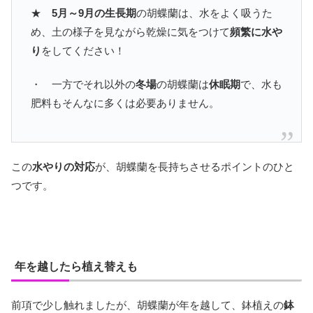
★
5月～9月の生長期
の胡蝶蘭は、水をよく吸うた
め、土の様子を見ながら乾燥に気をつけて
頻繁に水や
り
をしてください！
・ 一方でそれ以外の
冬場
の胡蝶蘭は
休眠期
で、水も
肥料もそんなに多くは必要ありません。
この
水やりの対応
が、胡蝶蘭を長持ちさせるポイントのひと
つです。
年を越したら植え替えも
前項で少し触れましたが、胡蝶蘭が年を越して、鉢植えの
鉢