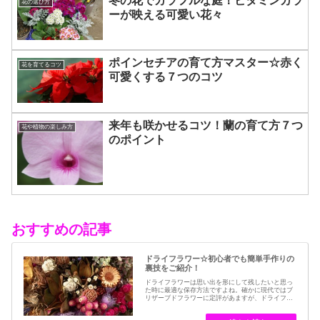
冬の花でカラフルな庭！ビタミンカラ
花の選び方
ーが映える可愛い花々
ポインセチアの育て方マスター☆赤く
花を育てるコツ
可愛くする７つのコツ
来年も咲かせるコツ！蘭の育て方７つ
花や植物の楽しみ方
のポイント
おすすめの記事
ドライフラワー☆初心者でも簡単手作りの
裏技をご紹介！
ドライフラワーは思い出を形にして残したいと思っ
た時に最適な保存方法ですよね。確かに現代ではブ
リザーブドフラワーに定評があますが、ドライフラ
ワーはその昔から愛されてきたお花の保存方法のひ
とつです。結婚式のブーケなどに使われた花など、