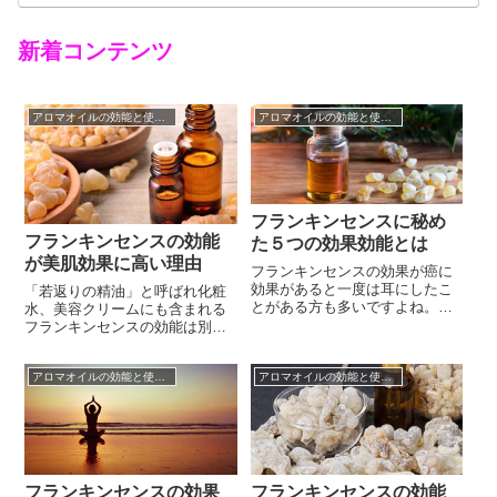
新着コンテンツ
アロマオイルの効能と使い方
アロマオイルの効能と使い方
フランキンセンスに秘め
フランキンセンスの効能
た５つの効果効能とは
が美肌効果に高い理由
フランキンセンスの効果が癌に
効果があると一度は耳にしたこ
「若返りの精油」と呼ばれ化粧
とがある方も多いですよね。代
水、美容クリームにも含まれる
替医療はその危険性も指摘され
フランキンセンスの効能は別名
ている通り、アロマテラピーも
通りアンチエイジングに役立つ
日本では医療として認められて
ものばかりですから、肌のトラ
いませんが、年々世界ではその
アロマオイルの効能と使い方
アロマオイルの効能と使い方
ブルに悩まされている人や肌年
効果の科学的解明のため研究が
齢が気がかりな人はその効果を
進んでいます。中でも、フラン
詳しく知っておきたいですよ
キンセンスには測り知れないパ
ね。フランキンセンスは乾燥地
ワーがあることが分かってきて
帯に生息するカンラン科の樹木
いるのです。...
で、その樹皮から分泌される乳
白色の樹脂は空...
フランキンセンスの効果
フランキンセンスの効能