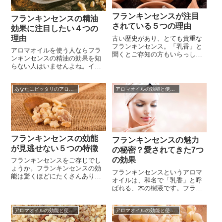
ようなイメージ…。この濃厚で
近年注目度、人気ともに急上
ありながら神聖な落ち着いたイ
昇！ただその歴史...
フランキンセンスが注目
メージを持つ...
フランキンセンスの精油
されている５つの理由
効果に注目したい４つの
理由
古い歴史があり、とても貴重な
フランキンセンス。「乳香」と
アロマオイルを使う人ならフラ
聞くとご存知の方もいらっしゃ
ンキンセンスの精油の効果を知
いますよね。紀元前4000年には
らない人はいませんよね。イエ
すでに使われていたことをご存
ス・キリストが生誕した時に東
知の方も多いはず。実は栽培が
方の三賢者が贈ったものの一つ
できない貴重な木で、新約聖書
あなたにピッタリのアロマ☆
アロマオイルの効能と使い方
がフランキンセンスだったとい
にはキリストが生誕した際に三
う新約聖書の中のエビソードは
博士が「黄金」と「ミルラ（没
あまりにも有名な話です。古く
薬）」とともに贈ったとの記載
は古代エジプトで若返りの精油
があることを知る人は少なくな
と呼ばれ、クレオパトラも愛用
いでしょ...
していたとも言われています。
それ以外にも...
フランキンセンスの効能
フランキンセンスの魅力
が見逃せない５つの特徴
の秘密？愛されてきた7つ
の効果
フランキンセンスをご存じでし
ょうか。フランキンセンスの効
フランキンセンスというアロマ
能は驚くほどにたくさんあり、
オイルは、和名で「乳香」と呼
どれも私たちにとって魅力的な
ばれる、木の樹液です。フラン
ものばかりなので、世界中の人
キンセンスが取れるカンラン科
から親しまれ愛用されていま
の木を傷付けると、ミルクのよ
す。日本でも、日頃の疲れやス
アロマオイルの効能と使い方
アロマオイルの効能と使い方
うな樹液(樹脂)がにじみ出るので
トレスをとるために、アロマテ
す。フランキンセンスが今女性