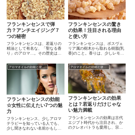
ラピーで癒される方が多くなっ
を中心に注目されている最も大
てきていますよね。フランキン
きな理由は、エイジングケア。
センスというのは、古代エジプ
けれども昔から愛されて来たそ
トから使われて...
の効能は、それだけではありま
せん。体...
フランキンセンスで弾
フランキンセンスの驚き
力？アンチエイジング７
の効果！注目される理由
つの秘密
と使い方
フランキンセンスは、若返りの
フランキンセンスは、ボスヴェ
精油として有名な、「聖なる香
リア属の樹木から取れる樹脂(乳
り」のアロマ…。その歴史は古
香)のこと。香りは、少しレモン
く、古代エジプトの時代から儀
のような、スパイシーさや爽や
式やお香として使用されてきま
かさを感じます。このフランキ
アロマオイルの効能と使い方
アロマオイルの効能と使い方
した。キリスト教では三つの贈
ンセンス、実はとあるテレビで
り物のひとつにも数えられるな
フランキンセンスを愛用してい
ど、どこか宗教的、儀式的なイ
る美魔女が紹介されたことで有
メージを持つのが、フランキン
名になり、その効果が注目され
センス。そんなフランキンセン
るようになりました。世界三大
スは、乳香と呼ばれることもあ
美女の一人であるクレオパトラ
るのですが、...
が、フラ...
フランキンセンスの効果
フランキンセンスの効能
とは？若返りだけじゃな
☆女性に伝えたい7つの魅
い魅力満載
力
フランキンセンスの効果は古代
フランキンセンス、少しアロマ
エジプト時代から注目され、か
テラピーを知っている人でも、
のクレオパトラも愛用し、宗教
少し聞きなれない名前かもしれ
的儀式にも多く使われて来まし
ませんよね。フランキンセンス