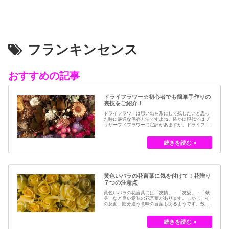
フランキンセンス
おすすめの記事
ドライフラワー☆初心者でも簡単手作りの
裏技をご紹介！
ドライフラワーは思い出を形にして残したいと思っ
た時に最適な保存方法ですよね。確かに現代ではブ
リザーブドフラワーに定評があますが、ドライフラ
ワーはその昔から愛されてきたお花の保存方法のひ
とつです。結婚式のブーケなどに使われた花など、
今では押し花のサービスが有名ですが、昔はドライ
フラワーでも保存されてきました。30代以降の…
黄色いバラの花言葉に気を付けて！花贈り
７つの注意点
黄色いバラの花言葉には「友情」・「友愛」・「献
身」など良い意味の花言葉があります。しかし、そ
の反面、随分違う意味の言葉もあるようです。数多
くの種類があるバラですが、十九世紀まではモダン
ローズである「ハイブリット・ティー」の中には、
黄色のバラというのは、存在していませんでした。
しかし、フランスの園芸家ジョセフ・ペルネ＝デ…