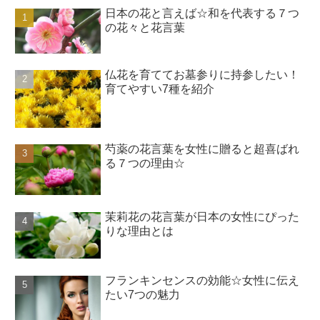
日本の花と言えば☆和を代表する７つ
の花々と花言葉
仏花を育ててお墓参りに持参したい！
育てやすい7種を紹介
芍薬の花言葉を女性に贈ると超喜ばれ
る７つの理由☆
茉莉花の花言葉が日本の女性にぴった
りな理由とは
フランキンセンスの効能☆女性に伝え
たい7つの魅力