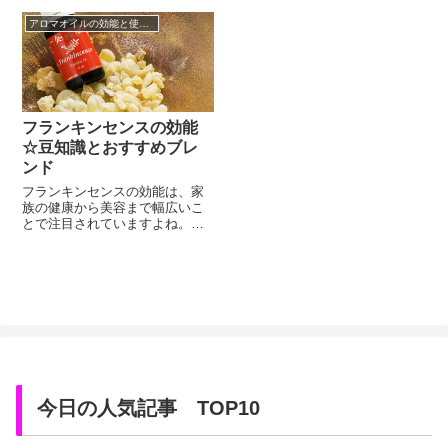
た。穏やかな心を産み出す心理
の他にも、世界にはいろんな精
的作用が、瞑想に多く用いられ
アロマオイルの効能と使い方
油がありますが、どれも性別関
てきたことはもちろん、クレオ
係なく使えます。そんなたくさ
パトラは美容として用いていま
んの精油の中でも、特に女性に
す。このフランキンセンスの効
とても嬉しい効能を持つのが、
果が最近注目された事には、二
フランキンセンスです。女性の
つの理由があります。ひとつ
妊娠や授乳時期にも活躍し、そ
は、女性の誰も...
の昔には絶世...
フランキンセンスの効能
☆豆知識とおすすめブレ
ンド
フランキンセンスの効能は、家
族の健康から美容まで幅広いこ
とで注目されていますよね。
元々アロマテラピー（精油）を
たしなむ方にとっては、馴染の
あるフランキンセンス。これは
オリバナムとも乳香とも呼ばれ
るオイルです。フランキンセン
スは定番のアロマオイルと比べ
て、値段が高い部類の精油で
す。それでも人気を保っている
事から、フランキ...
今日の人気記事 TOP10