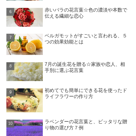
赤いバラの花言葉☆色の濃淡や本数で
伝える繊細な恋心
ベルガモットがすごいと言われる、５
つの効果効能とは
7月の誕生花を贈る☆家族や恋人、相
手別に選ぶ花言葉
初めてでも簡単にできる花を使ったド
ライフラワーの作り方
ラベンダーの花言葉と、ピッタリな贈
り物の選び方７例