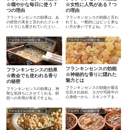
☆穏やかな毎日に使う７
☆女性に人気がある７つ
つの理由
の理由
フランキンセンスの効果は、あ
フランキンセンスの効能と言わ
の絶世の美女と言われたクレオ
れても、一般的にはピンと来な
パトラにも愛されていたという
い方が多いですよね。フランキ
だけあって、とても魅力的！美
ンセンスは、アロマテラピーで
容の効果もあるなら、女性には
用いられる精油の中でも、あま
アロマオイルの効能と使い方
アロマオイルの効能と使い方
嬉しいですよね。また、刺激の
り知名度が高くないものかもし
少ないアロマオイルなので、た
れません。でも実は、古代エジ
くさんの人が使うことができる
プトや古代バビロニアなどでも
のも嬉しいポイント。フランキ
「乳香」と呼ばれ、珍重されて
ンセンスの効果は、黄金と同等
きた非常に古い歴史を持つ精油
の価値があった、とされるくら
の一つで、キリスト教の聖書に
い古くから愛...
もイエスへの...
フランキンセンスの効能
フランキンセンスの効果
☆神秘的な香りに隠れた
☆教会でも使われる香り
魅力とは
の秘密
フランキンセンスの効能が最近
フランキンセンスの効果は、神
注目され始め、ヨガや写経中の
聖な気持ちにさせてくれる、瞑
心身統一から、スキンケアまで
想への作用が有名ですよね。そ
広く使われるようになりまし
のためか、この香りを嗅ぐとキ
た。こんな「万能」を思わせる
リスト教の神聖な場所、教会を
フランキンセンスの効能、使い
アロマオイルの効能と使い方
アロマオイルの効能と使い方
思い出す方々も少なくありませ
こなしたいですよね。オリバナ
ん。特に海外の方に多く、日本
ムとも呼ばれるこの香りは、ロ
人で言うところの「お線香の香
ーズマリーやレモンバームとい
り」を嗅いで、お寺を思い出す
った有名なものから少し遅れ、