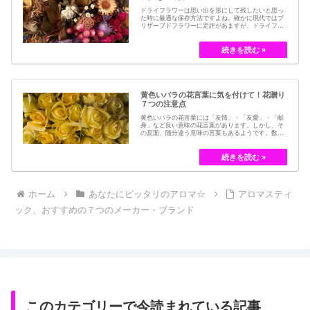
ドライフラワーは思い出を形にして残したいと思っ
た時に最適な保存方法ですよね。確かに現代ではブ
リザーブドフラワーに定評があますが、ドライフラ
ワーはその昔から愛されてきたお花の保存方法のひ
とつです。結婚式のブーケなどに使われた花など、
今では押し花のサービスが有名ですが、昔はドライ
フラワーでも保存されてきました。30代以降の…
黄色いバラの花言葉に気を付けて！花贈り
７つの注意点
黄色いバラの花言葉には「友情」・「友愛」・「献
身」など良い意味の花言葉があります。しかし、そ
の反面、随分違う意味の言葉もあるようです。数多
くの種類があるバラですが、十九世紀まではモダン
ローズである「ハイブリット・ティー」の中には、
黄色のバラというのは、存在していませんでした。
しかし、フランスの園芸家ジョセフ・ペルネ＝デ…
ホーム
あなたにピッタリのアロマ☆
アロマスティ
ック、おすすめの７つのメーカー・ブランド
このカテゴリーで今読まれている記事