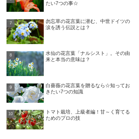
たい7つの事☆
勿忘草の花言葉に潜む、中世ドイツの
涙を誘う伝説とは？
水仙の花言葉「ナルシスト」。その由
来と本当の意味は？
白薔薇の花言葉を贈るなら☆知ってお
きたい7つの知識
トマト栽培、上級者編！甘～く育てる
ためのプロの技