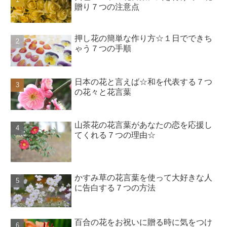
贈り７つの注意点
押し花の簡単な作り方☆１日でできち
ゃう７つの手順
日本の花と言えば☆和を代表する７つ
の花々と花言葉
山茶花の花言葉があなたの恋を応援し
てくれる７つの理由☆
かすみ草の花言葉を使って大好きな人
に告白する７つの方法
百合の花をお祝いに贈る時に気をつけ