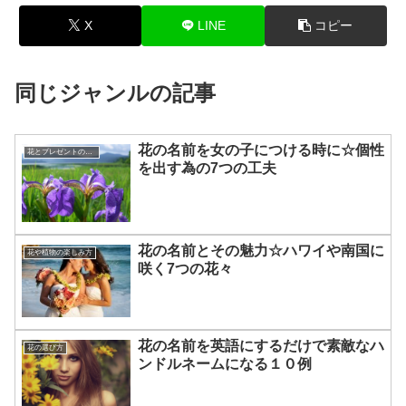
X
LINE
コピー
同じジャンルの記事
花の名前を女の子につける時に☆個性
花とプレゼントの選び方
を出す為の7つの工夫
花の名前とその魅力☆ハワイや南国に
花や植物の楽しみ方
咲く7つの花々
花の名前を英語にするだけで素敵なハ
花の選び方
ンドルネームになる１０例