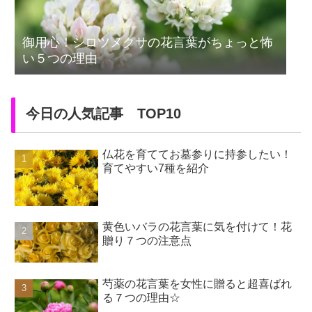
御用心！シロツメクサの花言葉がちょっと怖
い５つの理由
今日の人気記事 TOP10
仏花を育ててお墓参りに持参したい！
育てやすい7種を紹介
黄色いバラの花言葉に気を付けて！花
贈り７つの注意点
芍薬の花言葉を女性に贈ると超喜ばれ
る７つの理由☆