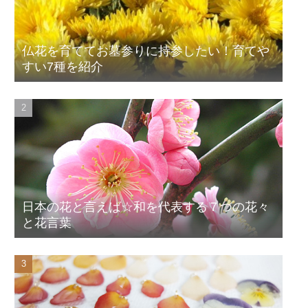
仏花を育ててお墓参りに持参したい！育てや
すい7種を紹介
日本の花と言えば☆和を代表する７つの花々
と花言葉