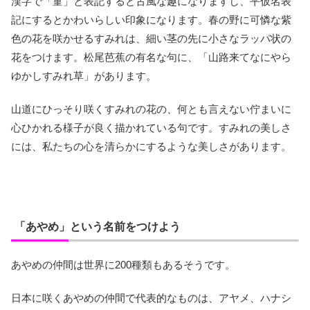
漢字で「菫」と表記すると古風な趣になりますし、平仮名表
記にするとかわいらしい印象になります。春の野に可憐な紫
色の花を咲かせるすみれは、細い茎の先に小さなラッパ状の
花をつけます。松尾芭蕉の有名な句に、「山路来てなにやら
ゆかしすみれ草」があります。
山道にひっそり咲くすみれの花の、何とも言えない佇まいに
心ひかれる様子が良く描かれている句です。すみれの美しさ
には、私たちの心を清らかにするような美しさがあります。
「あやめ」という名前をつけよう
あやめの仲間は世界に200種類もあるそうです。
日本に咲くあやめの仲間で代表的なものは、アヤメ、ハナシ