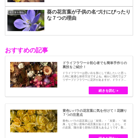
葵の花言葉が子供の名づけにぴったり
花言葉を贈る
な７つの理由
おすすめの記事
ドライフラワー☆初心者でも簡単手作りの
裏技をご紹介！
ドライフラワーは思い出を形にして残したいと思っ
た時に最適な保存方法ですよね。確かに現代ではブ
リザーブドフラワーに定評があますが、ドライフラ
ワーはその昔から愛されてきたお花の保存方法のひ
とつです。結婚式のブーケなどに使われた花など、
今では押し花のサービスが有名ですが、昔はドライ
フラワーでも保存されてきました。30代以降の…
黄色いバラの花言葉に気を付けて！花贈り
７つの注意点
黄色いバラの花言葉には「友情」・「友愛」・「献
身」など良い意味の花言葉があります。しかし、そ
の反面、随分違う意味の言葉もあるようです。数多
くの種類があるバラですが、十九世紀まではモダン
ローズである「ハイブリット・ティー」の中には、
黄色のバラというのは、存在していませんでした。