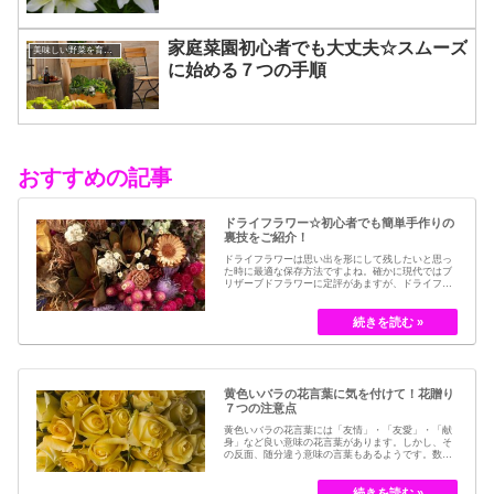
家庭菜園初心者でも大丈夫☆スムーズ
美味しい野菜を育てるコツ
に始める７つの手順
おすすめの記事
ドライフラワー☆初心者でも簡単手作りの
裏技をご紹介！
ドライフラワーは思い出を形にして残したいと思っ
た時に最適な保存方法ですよね。確かに現代ではブ
リザーブドフラワーに定評があますが、ドライフラ
ワーはその昔から愛されてきたお花の保存方法のひ
とつです。結婚式のブーケなどに使われた花など、
今では押し花のサービスが有名ですが、昔はドライ
フラワーでも保存されてきました。30代以降の…
黄色いバラの花言葉に気を付けて！花贈り
７つの注意点
黄色いバラの花言葉には「友情」・「友愛」・「献
身」など良い意味の花言葉があります。しかし、そ
の反面、随分違う意味の言葉もあるようです。数多
くの種類があるバラですが、十九世紀まではモダン
ローズである「ハイブリット・ティー」の中には、
黄色のバラというのは、存在していませんでした。