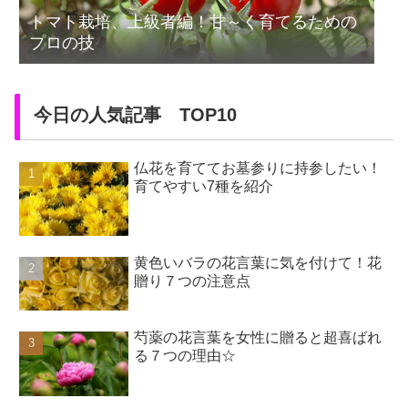
トマト栽培、上級者編！甘～く育てるための
プロの技
今日の人気記事 TOP10
仏花を育ててお墓参りに持参したい！
育てやすい7種を紹介
黄色いバラの花言葉に気を付けて！花
贈り７つの注意点
芍薬の花言葉を女性に贈ると超喜ばれ
る７つの理由☆