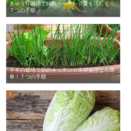
きゅうり栽培で緑のカーテン☆夏を涼しく！
７つの手順
ネギの栽培で節約キッチン☆水耕栽培なら簡
単！７つの手順