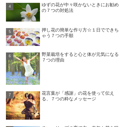
ゆずの花が中々咲かないときにお勧め
の７つの対処法
押し花の簡単な作り方☆１日でできち
ゃう７つの手順
野菜栽培をすると心と体が元気になる
７つの理由
花言葉が「感謝」の花を使って伝え
る、７つの粋なメッセージ