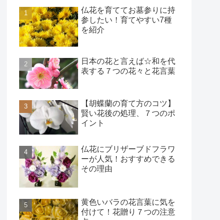
仏花を育ててお墓参りに持
参したい！育てやすい7種
を紹介
日本の花と言えば☆和を代
表する７つの花々と花言葉
【胡蝶蘭の育て方のコツ】
賢い花後の処理、７つのポ
イント
仏花にブリザーブドフラワ
ーが人気！おすすめできる
その理由
黄色いバラの花言葉に気を
付けて！花贈り７つの注意