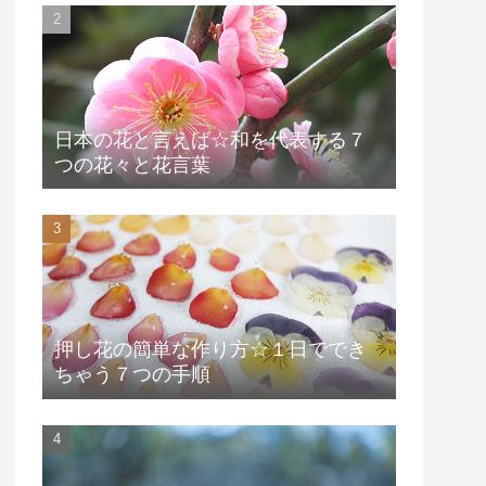
日本の花と言えば☆和を代表する７
つの花々と花言葉
押し花の簡単な作り方☆１日ででき
ちゃう７つの手順