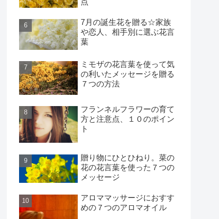
点
7月の誕生花を贈る☆家族
や恋人、相手別に選ぶ花言
葉
ミモザの花言葉を使って気
の利いたメッセージを贈る
７つの方法
フランネルフラワーの育て
方と注意点、１０のポイン
ト
贈り物にひとひねり。菜の
花の花言葉を使った７つの
メッセージ
アロママッサージにおすす
めの７つのアロマオイル