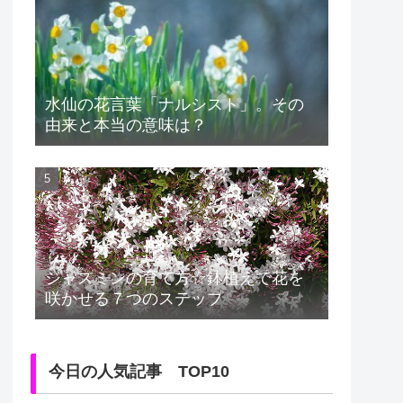
水仙の花言葉「ナルシスト」。その
由来と本当の意味は？
ジャスミンの育て方☆鉢植えで花を
咲かせる７つのステップ
今日の人気記事 TOP10