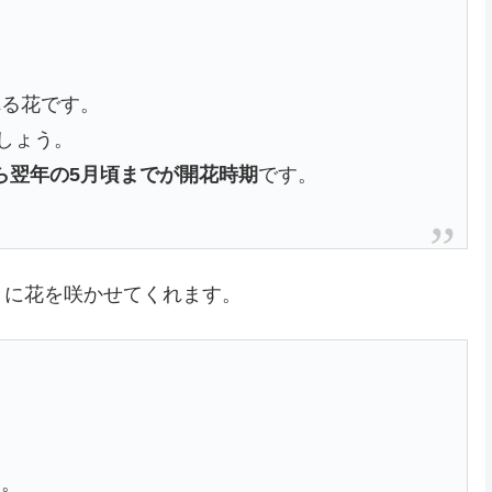
れる花です。
しょう。
から翌年の5月頃までが開花時期
です。
々に花を咲かせてくれます。
す。