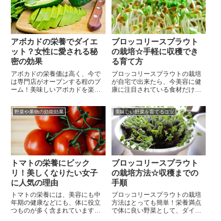
日の食事の中で、一日一回は何
が、それは大間違い。えのきの
かしらの料理で登場していると
栄養には、健康に役立つものが
言っても、過言ではない野菜で
たくさん！えのきの栄養には食
はないでしょうか。そんな玉ね
物繊維・ナイアシン・葉酸・ビ
ぎの栄養に、...
タミンB1・...
アボカドの栄養でダイエ
ブロッコリースプラウト
ット？女性に愛される秘
の栽培☆手軽に収穫でき
密の効果
る育て方
アボカドの栄養価は高く、今で
ブロッコリースプラウトの栽培
は専門店がオープンする程のブ
が自宅で出来たら、今美容に健
ーム！美味しいアボカドを楽し
康に注目されている食材だけ
みつつ、体のケアをすることも
に、毎日食べられて便利ですよ
できたら素敵ですよね。特に女
ね。今はその注目度から、スー
野菜や果物の効能効果
美味しい野菜を育てるコツ
性にとても人気になっているの
パーなどでもよく見かけるよう
も特徴的。そのまろやかでリッ
になりました。「スプラウト」
チな味わいと、美容にも良いと
とは食用の新芽の事。小さいけ
される高い栄養価から、近年人
れど、これから大きくなるため
気が爆発しているのです。実
に栄養を沢山溜め込んでいて、
は、そんな美味しく健康にも良
天然のサプリメントとも言われ
いアボカドです...
ているほど。そ...
トマトの栄養にビック
ブロッコリースプラウト
リ！美しくなりたい女子
の栽培方法☆収穫までの
に人気の理由
手順
トマトの栄養には、美容にも中
ブロッコリースプラウトの栽培
年期の健康などにも、体に役立
方法はとっても簡単！栄養満点
つものが多く含まれています。
で体に良い野菜として、ダイエ
赤く熟した果実は、それでなく
ットなどにも人気のブロッコリ