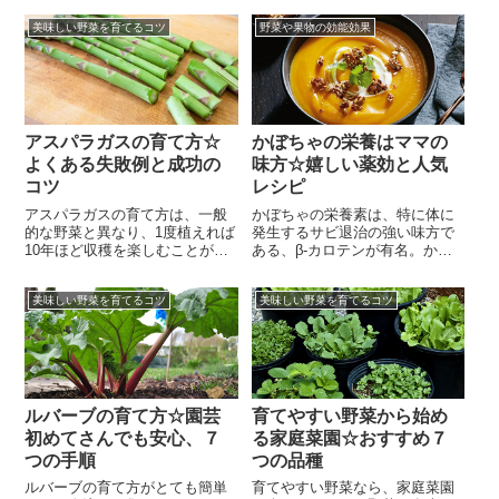
てもサラダにお弁当にと、彩り
ースプラウト。体に嬉しいブロ
美味しい野菜を育てるコツ
野菜や果物の効能効果
良くて美味しく便利なため、人
ッコリースプラウトを、自宅で
気がありますよね。そんなトマ
簡単に育てることができるな
トは様々な料理に利用されてお
ら、試したいですよね。最近で
り、今となってはなくてはなら
は、スーパーでもよく見かける
ない野菜！近年ではトマトの栄
ようになりましたが、実は、ブ
養もクローズアップされ、芸能
ロッコリースプラウトの栽培方
人や有名人の...
法は簡単で、初...
アスパラガスの育て方☆
かぼちゃの栄養はママの
よくある失敗例と成功の
味方☆嬉しい薬効と人気
コツ
レシピ
アスパラガスの育て方は、一般
かぼちゃの栄養素は、特に体に
的な野菜と異なり、1度植えれば
発生するサビ退治の強い味方で
10年ほど収穫を楽しむことがで
ある、β-カロテンが有名。かぼ
きる野菜。これだけ聞くと、自
ちゃの栄養素が、老化防止・美
分で育てるのが非常にお得に感
肌・ガン予防・免疫力アップに
美味しい野菜を育てるコツ
美味しい野菜を育てるコツ
じられますよね。サラダやシチ
役立つとなれば、積極的に取り
ュー、肉料理の付け合わせな
入れたいですよね。かぼちゃは
ど、幅広く活用できる野菜、ア
栄養だけではなく、甘くてホク
スパラガス。最近では昔からよ
ホク、料理にもスイーツにも使
く知られているグリーンアスパ
える嬉しい野菜！そんなかぼち
ラガスの他にも、ホワイトアス
ゃの栄養が、味だけでなく注目
パラガスや...
されている...
ルバーブの育て方☆園芸
育てやすい野菜から始め
初めてさんでも安心、７
る家庭菜園☆おすすめ７
つの手順
つの品種
ルバーブの育て方がとても簡単
育てやすい野菜なら、家庭菜園