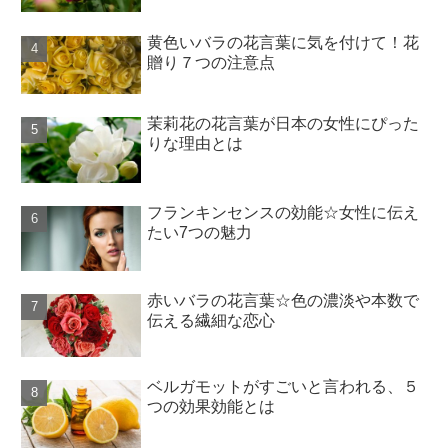
黄色いバラの花言葉に気を付けて！花
贈り７つの注意点
茉莉花の花言葉が日本の女性にぴった
りな理由とは
フランキンセンスの効能☆女性に伝え
たい7つの魅力
赤いバラの花言葉☆色の濃淡や本数で
伝える繊細な恋心
ベルガモットがすごいと言われる、５
つの効果効能とは