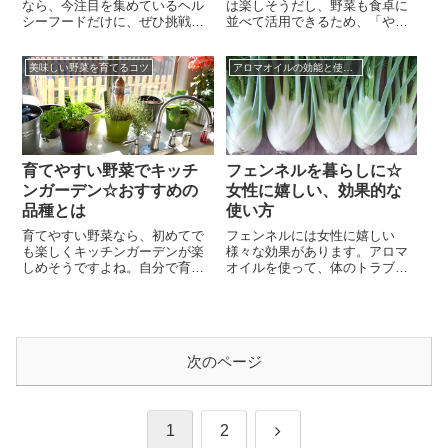
なら、今注目を集めているヘル
は楽しそうだし、野菜も食卓に
シーフードだけに、ぜひ挑戦し
並べて活用できるため、「やっ
たくなりますよね。実は、初心
てみたい！」と言う方の多い趣
者の方でも安心して栽培を楽し
味。ただ初心者であれば、始め
美味しい野菜を育てるコツ
アロマオイルの効能と使い方
むことが可能！今、ルバーブと
てはみたいものの、ちゃんと収
いう野菜が美容と健康に良いと
穫まで育つか不安ですよね。家
して大きな注目を集めていま
庭菜園は自分で栽培すること
す。ルバーブはフキのような野
で、家庭で安心して食べられる
菜で、茎の部分を食用として利
という点でも、それだけで価値
用する野菜。野菜と言っても生
があり、おすすめしたい役立つ
で利用されるこ...
趣味！確かに育...
育てやすい野菜でキッチ
フェンネルを暮らしに☆
ンガーデン☆おすすめの
女性に嬉しい、効果的な
品種とは
使い方
育てやすい野菜なら、初めてで
フェンネルには女性に嬉しい
も楽しくキッチンガーデンが楽
様々な効果があります。アロマ
しめそうですよね。自分で育て
オイルを使って、体のトラブル
た野菜が食卓に並ぶなんて、想
を改善し、優雅で健康的な生活
像しただけでとても素敵！ちょ
を送れたら素敵ですよね。しか
っと食卓に彩りが足りない時
し、アロマは種類が多く、初め
に、ササッと収穫！なんてこと
ての方は何をどのように使った
も憧れるのではないでしょう
らいいのか分からない、という
次のページ
か。でも実際やってみたいけ
方も多いのではないでしょう
ど、「ベランダはあるけど育て
か。そんな時におすすめなの
やすい野菜で、慣れるまでは少
が、フェンネルのアロマオイ
ないスペースと材料...
ル。フェンネルには体...
次
1
2