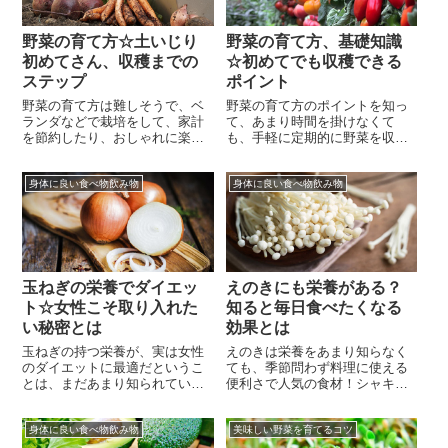
せん。確かに、きゅうりの約
肪分解作用...
90％～95％は、水分で出来てい
る為、「栄...
野菜の育て方☆土いじり
野菜の育て方、基礎知識
初めてさん、収穫までの
☆初めてでも収穫できる
ステップ
ポイント
野菜の育て方は難しそうで、ベ
野菜の育て方のポイントを知っ
ランダなどで栽培をして、家計
て、あまり時間を掛けなくて
を節約したり、おしゃれに楽し
も、手軽に定期的に野菜を収穫
みたいものの、なかなか手を付
できたら、節約と趣味を兼ね備
けられない…、と言う方々も多
えることができて一石二鳥です
身体に良い食べ物飲み物
身体に良い食べ物飲み物
いですよね。確かに園芸自体に
よね。主婦であればちょっと嬉
慣れ親しんでいない時には、野
しくなるのではないでしょう
菜の育て方は取っつきにくいか
か。ただ、本格的に畑を借りて
もしれません。けれども、育て
野菜栽培を楽しんでいる体験談
やすい簡単な野菜からステップ
などを聞くと、手軽に育てるこ
アップするように育てて行け
とができないような気がして、
ば、さほど苦労...
ついつい躊躇して...
玉ねぎの栄養でダイエッ
えのきにも栄養がある？
ト☆女性こそ取り入れた
知ると毎日食べたくなる
い秘密とは
効果とは
玉ねぎの持つ栄養が、実は女性
えのきは栄養をあまり知らなく
のダイエットに最適だというこ
ても、季節問わず料理に使える
とは、まだあまり知られていま
便利さで人気の食材！シャキシ
せんよね。玉ねぎというと、炒
ャキした歯ごたえは、料理の良
め物にも煮物にもサラダにもス
いアクセントになりますよね。
身体に良い食べ物飲み物
美味しい野菜を育てるコツ
ープにも…と、和・洋・中の色
カロリーが低いためか、えのき
んな料理に使える万能野菜。毎
は栄養がないと思われがちです