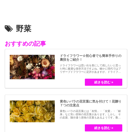
野菜
おすすめの記事
ドライフラワー☆初心者でも簡単手作りの
裏技をご紹介！
ドライフラワーは思い出を形にして残したいと思っ
た時に最適な保存方法ですよね。確かに現代ではブ
リザーブドフラワーに定評があますが、ドライフラ
ワーはその昔から愛されてきたお花の保存方法のひ
とつです。結婚式のブーケなどに使われた花など、
今では押し花のサービスが有名ですが、昔はドライ
フラワーでも保存されてきました。30代以降の…
黄色いバラの花言葉に気を付けて！花贈り
７つの注意点
黄色いバラの花言葉には「友情」・「友愛」・「献
身」など良い意味の花言葉があります。しかし、そ
の反面、随分違う意味の言葉もあるようです。数多
くの種類があるバラですが、十九世紀まではモダン
ローズである「ハイブリット・ティー」の中には、
黄色のバラというのは、存在していませんでした。
しかし、フランスの園芸家ジョセフ・ペルネ＝デ…