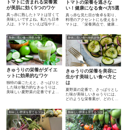
トマトに含まれる栄養素
トマトの栄養を逃さな
が美肌に効く5つのワケ
い！健康になる食べ方5選
真っ赤に熟したトマトは甘くて
真っ赤な見た目が食卓を彩り、
美味しいですよね。私たち日本
料理のアクセントにも使えるト
人は、トマトといえば塩やドレ
マトは、「栄養満点で、健康や
ッシングをかけて生のまま食べ
美容に良い」というイメージが
ることが多く、パスタソースと
ありますよね。トマトはその栄
しても使いますが海外に比べる
身体に良い食べ物飲み物
身体に良い食べ物飲み物
養の豊富さから、昔のヨーロッ
と食卓にトマトが並ぶ機会は少
パでは、「トマトが赤くなる
ないのではないでしょうか。も
と、医者が青くなる」と言われ
ともとトマトは昔からヨーロッ
ていたそうです。実は、トマト
パで「愛のりんご」「黄金のり
は取り入れたい栄養素によっ
んご」「天国のりんご」と呼ば
て、おススメの調理法が異なり
れるくらい高...
ます。生はもちろ...
きゅうりの栄養がダイエ
きゅうりの栄養を美容に
ットに効果的なワケ
生かす美味しい食べ方と
は
独特の歯ごたえと、さっぱりと
した味が魅力的なきゅうりは、
夏野菜の定番で、さっぱりとし
美味しい夏野菜の定番ですよ
た味が美味しいきゅうりには、
ね。「頻繁に食べるけれど、き
どのような栄養素が、どのくら
ゅうりは水っぽくて、栄養があ
い含まれているのか、気になり
るという印象はあまり無い…」
ますよね。「なんとなく、カリ
と、感じるのではないでしょう
美味しい野菜を育てるコツ
美味しい野菜を育てるコツ
っとかじりたくなる野菜ではあ
か。確かに、約90％～95％が水
るものの、水っぽいし、実際に
分で出来ている為、きゅうりに
はあまり栄養が無いんじゃない
は栄養が無いと思われる事がほ
の？」と、思われるかもしれま
とんどです。しかしながら、脂