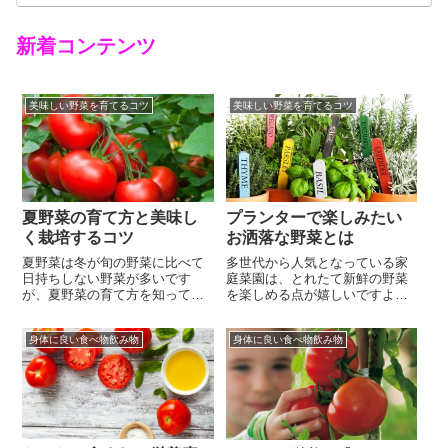
新着コンテンツ
美味しい野菜を育てるコツ
美味しい野菜を育てるコツ
夏野菜の育て方と美味し
プランターで楽しみたい
く栽培するコツ
お洒落な野菜とは
夏野菜は冬が旬の野菜に比べて
多世代から人気となっている家
日持ちしない野菜が多いです
庭菜園は、とれたて新鮮の野菜
が、夏野菜の育て方を知って家
を楽しめる点が嬉しいですよ
庭で育てれば新鮮な野菜を食べ
ね。お庭での地植えだけでな
たい時に収穫することが出来ま
く、プランターを使用しても野
身体に良い食べ物飲み物
身体に良い食べ物飲み物
すよね。夏野菜の育て方は野菜
菜を育てることは可能で、専用
を育てたことがない人にとって
の道具や苗なども簡単に手に入
も簡単なものが多いので、野菜
れることが出来るようになりま
を育てたことがないからと躊躇
した。トマトやキュウリといっ
わずに興味があるならぜひチャ
たメジャーな野菜だけでなく、
レンジして下さい。栽培が簡単
お料理のアクセントになるよう
なことから普段...
な色鮮やかな植物...