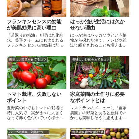
や枝のお手入れなど、成長段階
たりが悪い場所でも育てられる
によって必要な作業が多くあり
観葉植物は存在します。ですの
ます。しかし、一つ一つの作業
でトイレで観葉植物を育てるの
を丁寧に行え...
は決して難し...
フランキンセンスの効能
はっか油が生活には欠か
が美肌効果に高い理由
せない理由
「若返りの精油」と呼ばれ化粧
はっか油はハッカソウという植
水、美容クリームにも含まれる
物から採れた油で、テレビや雑
フランキンセンスの効能は別名
誌で紹介されることも増えまし
通りアンチエイジングに役立つ
たよね。はっか油と言えばのど
ものばかりですから、肌のトラ
飴が有名ですが、実ははっか油
美味しい野菜を育てるコツ
美味しい野菜を育てるコツ
ブルに悩まされている人や肌年
は薬局でも手に入れることがで
齢が気がかりな人はその効果を
きて生活に役に立つ効能が詰ま
詳しく知っておきたいですよ
っている植物油なのです。例え
ね。フランキンセンスは乾燥地
ば除菌や防虫効果があるので、
帯に生息するカンラン科の樹木
菌や虫が好むキッチンの掃除に
で、その樹皮から分泌される乳
もってこい。ちょっと香りを吸
白色の樹脂は空...
い込めば鼻が...
トマト栽培、失敗しない
家庭菜園の土作りに必要
ポイント
なポイントとは
夏野菜の中でもトマトの栽培は
レストランのメニューに『自家
特に人気で、実が徐々に大きく
農園』の野菜とあると新鮮でい
なって赤く色付いていく様子を
かにも美味しそうに思えますよ
観察するのは大人になっても楽
ね。家庭菜園でも、土作りをし
しいですよね。トマトを育てる
っかり行うことで美味しく安全
ハーブの効果・効能について
野菜や果物の効能効果
ために家庭菜園を始める人も多
な野菜を作ることが出来るので
く、夏野菜の中でも色鮮やかで
す。一般的に作物を作るのには