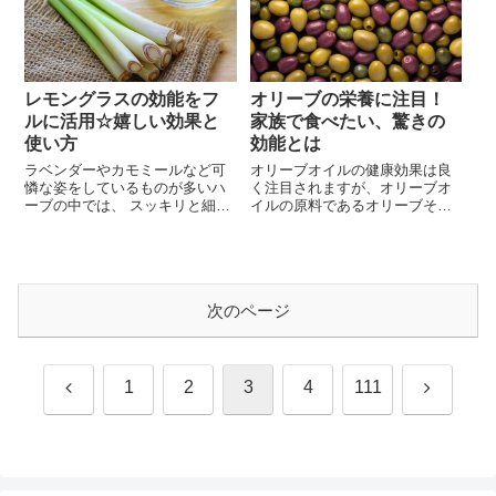
艶のある丸い実は子どもから大
肥沃な土地がふさわしいと言わ
人まで人気です。栄養もたっぷ
れています。その言葉通り野菜
りあって、サラダから煮込み料
を作るのには栄養分が多い土で
理まで収穫した後の使い道が豊
あることはとても大切ですが野
富なのも魅力...
菜が根を十分...
レモングラスの効能をフ
オリーブの栄養に注目！
ルに活用☆嬉しい効果と
家族で食べたい、驚きの
使い方
効能とは
ラベンダーやカモミールなど可
オリーブオイルの健康効果は良
憐な姿をしているものが多いハ
く注目されますが、オリーブオ
ーブの中では、 スッキリと細長
イルの原料であるオリーブその
い葉っぱのようなレモングラス
ものの栄養に注目される事はオ
はちょっと見た目が損をしてい
リーブオイルに比べると少ない
るハーブですよね。でも、レモ
ですよね。オリーブは収穫され
ングラスの効能は他のハーブに
た状態では食べる事が出来ない
ひけをとるどころかとても優れ
果実で、オイル漬けや塩漬けさ
次のページ
ていることが注目されていま
れたものを食べるのが一般的。
す。その香りは本物のレモンよ
オイル漬けや塩漬けされた緑や
りも柔らかで、ハーブ特有のク
黒のオリーブはイタリア料理を
セもとても少...
始めとした地...
前
次
1
2
3
4
111
へ
へ