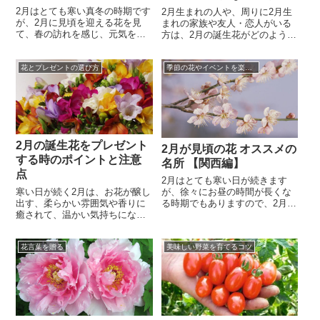
2月はとても寒い真冬の時期です
2月生まれの人や、周りに2月生
が、2月に見頃を迎える花を見
まれの家族や友人・恋人がいる
て、春の訪れを感じ、元気を貰
方は、2月の誕生花がどのような
いたいですよね。2月が見頃の花
花で、どういった花言葉を持っ
といえば、フクジュソウやロウ
ているのか気になりますよね。2
バイ、山茶花が挙げられます。
花とプレゼントの選び方
季節の花やイベントを楽しむコツ
月の誕生花であるフリージア
「なんとなく名前は聞いた事は
は、黄色や白い花が代表的で、
あるけれど、どんな花だっけ？
可愛らしい見た目と甘い香りが
なんか地味そう…。」と思われ
人気の花です。春を感じさせる
る方もいらっしゃるのではない
ような明るい色味がチャームポ
でしょうか。そんな事はありま
イントです。花言葉は色によっ
せん！フ...
て異なっ...
2月の誕生花をプレゼント
2月が見頃の花 オススメの
する時のポイントと注意
名所 【関西編】
点
2月はとても寒い日が続きます
寒い日が続く2月は、お花が醸し
が、徐々にお昼の時間が長くな
出す、柔らかい雰囲気や香りに
る時期でもありますので、2月の
癒されて、温かい気持ちになり
花を見にお出掛けして、元気を
たいですよね。2月はバレンタイ
貰いたいですよね。2月が見頃の
ンデーもありますし、日頃の感
花といえば、2月の花の代表格と
花言葉を贈る
美味しい野菜を育てるコツ
謝を込めて、お世話になってい
も言える梅、春を感じさせる優
る方へ、2月の誕生花をプレゼン
しい黄色をしたフクジュソウ、
トする良い機会です。2月の誕生
非常に多くの品種があり、カラ
花は、全体的に「愛」や
ーバリエーションが豊かな山茶
「恋」、「無邪気」といったイ
花など、見ていて明るい気持ち
メージを思わせるような花言葉
になれ...
を持ってお...