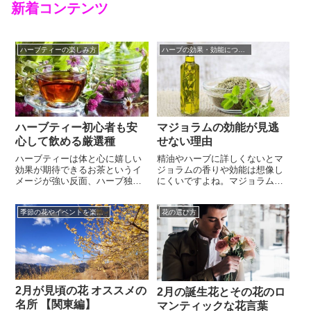
新着コンテンツ
ハーブティーの楽しみ方
ハーブの効果・効能について
ハーブティー初心者も安
マジョラムの効能が見逃
心して飲める厳選種
せない理由
ハーブティーは体と心に嬉しい
精油やハーブに詳しくないとマ
効果が期待できるお茶というイ
ジョラムの香りや効能は想像し
メージが強い反面、ハーブ独特
にくいですよね。マジョラムの
の変わった風味が人によっては
香りはハーブらしいスパイシー
好みでない場合があったり、副
さを持つ男性的な香りと言えま
季節の花やイベントを楽しむコツ
花の選び方
作用やアレルギーに注意しなく
すが、優しい甘さがあるので女
てはいけない種類もあるため、
性でも親しみやすく、リラック
ハーブティー初心者には少し試
スタイムのアロマにも向いてい
しにくい特殊なお茶というイメ
ます。実はマジョラムはトマト
ージもありますよね。例えばコ
やチーズを使った料理やスー
ンビニでよく市販されているカ
プ、ソーセージ作りに良く利用
モミールティ...
されるハーブで...
2月が見頃の花 オススメの
2月の誕生花とその花のロ
名所 【関東編】
マンティックな花言葉