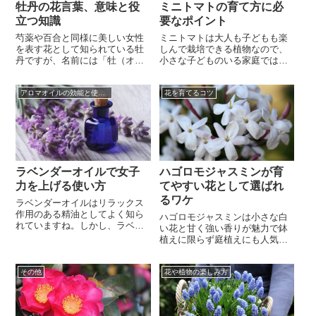
牡丹の花言葉、意味と役
ミニトマトの育て方に必
立つ知識
要なポイント
芍薬や百合と同様に美しい女性
ミニトマトは大人も子どもも楽
を表す花として知られている牡
しんで栽培できる植物なので、
丹ですが、名前には「牡（オ
小さな子どものいる家庭では親
ス）」が付き、牡丹の花言葉に
子のコミュニケーションや食育
も「王者の風格」を始めとした
に役立つミニトマトの育て方は
アロマオイルの効能と使い方
花を育てるコツ
富や身分が高いことを意味する
知っておきたいですよね。ミニ
言葉が付けられていますから不
トマトの育て方では病害虫や肥
思議に感じますよね。実際に牡
料、収穫に関することなど気に
丹は原産地である中国でも身分
なる点がいくつもあります。幼
の高い人に愛された花で「百花
稚園や小学校で育てられること
王」の別名もあり、美しい女性
も多いほど比較的栽培が簡単な
を表す花として...
野菜で、近年...
ラベンダーオイルで女子
ハゴロモジャスミンが育
力を上げる使い方
てやすい花として選ばれ
るワケ
ラベンダーオイルはリラックス
作用のある精油としてよく知ら
ハゴロモジャスミンは小さな白
れていますね。しかし、ラベン
い花と甘く強い香りが魅力で鉢
ダーオイルの特徴はリラックス
植えに限らず庭植えにも人気の
効果だけではなく、鎮痛作用や
花ですよね。4月頃になったら甘
免疫力アップ、皮膚トラブルの
いジャスミンの香りを感じさせ
治療にも有効なので幅広い使い
その他
花や植物の楽しみ方
る家が何軒もあるのではないで
方ができる精油として重宝され
しょうか。それはハゴロモジャ
ています。中でも女性の悩みに
スミンがただ良い匂いをさせる
多い月経の悩みや肌の悩みにも
ために植えられているのではな
アプローチできる精油で香りも