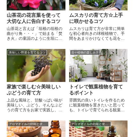
く、育てやすい植物でもあるか
きつすぎない...
ら。生育旺盛なハゴロモジャス
ミンはあれ...
山茶花の花言葉を使って
ムスカリの育て方☆上手
大切な人に告白するコツ
に咲かせるコツ
山茶花と言えば「垣根の垣根の
ムスカリは育て方が非常に簡単
曲がり角・・・」で始まる「焚
な初心者向きの球根植物で、手
き火」の童謡のように生垣に使
間をあまりかけなくても花を咲
われていることが多く、冬にな
かせてくれるため人気ですが放
ればよく見かける道端の花とい
ったらかしだと葉がだらんと伸
美味しい野菜を育てるコツ
花や植物の楽しみ方
うイメージが強いため、山茶花
びたり頼りない株になってしま
の花言葉が告白に向いているな
いますよね。ムスカリを植える
んて思いもしませんよね。バラ
なら綺麗な株に育つムスカリの
やチューリップのように告白に
球根の植え方や、ムスカリの栽
よく用いられる花に比べて華や
培で失敗しないための知識など
かさは劣りますが、山茶花の花
きちんとしたムスカリの育て方
言葉は気持ち...
を知っておい...
家族で楽しむ☆美味しい
トイレで観葉植物を育て
ぶどうの育て方
るポイント
上品な風味と、甘酸っぱい味が
雰囲気の良いトイレを作るため
美味しい、ぶどう。そんなぶど
に観葉植物を置きたいと思って
うの育て方をお家で実践し、家
も、トイレで育てられる観葉植
族みんなで採れたて新鮮のぶど
物があるのかどうか疑問に思い
うを楽しめたら素敵ですよね。
ますよね。トイレは日当たりが
アロマオイルの効能と使い方
アロマオイルの効能と使い方
ぶどうの育て方を実践して、実
悪いため一般的に植物には不向
を収穫するまでには長い年月を
きな環境と言えますが、日陰で
必要とします。また、品種選び
育つ観葉植物があるように日当