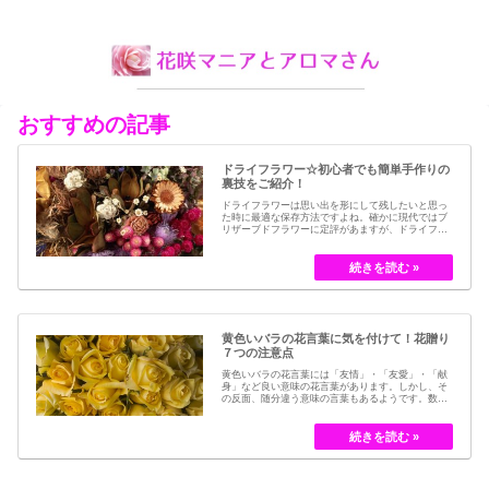
おすすめの記事
ドライフラワー☆初心者でも簡単手作りの
裏技をご紹介！
ドライフラワーは思い出を形にして残したいと思っ
た時に最適な保存方法ですよね。確かに現代ではブ
リザーブドフラワーに定評があますが、ドライフラ
ワーはその昔から愛されてきたお花の保存方法のひ
とつです。結婚式のブーケなどに使われた花など、
今では押し花のサービスが有名ですが、昔はドライ
フラワーでも保存されてきました。30代以降の…
黄色いバラの花言葉に気を付けて！花贈り
７つの注意点
黄色いバラの花言葉には「友情」・「友愛」・「献
身」など良い意味の花言葉があります。しかし、そ
の反面、随分違う意味の言葉もあるようです。数多
くの種類があるバラですが、十九世紀まではモダン
ローズである「ハイブリット・ティー」の中には、
黄色のバラというのは、存在していませんでした。
しかし、フランスの園芸家ジョセフ・ペルネ＝デ…